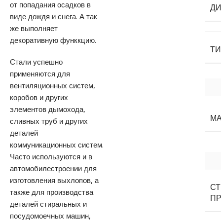
от попадания осадков в
Д
виде дождя и снега. А так
же выполняет
декоративную функкцию.
Т
Стали успешно
применяются для
вентиляционных систем,
коробов и других
элементов дымохода,
М
сливных труб и других
деталей
коммуникационных систем.
Часто используются и в
автомобилестроении для
изготовления выхлопов, а
С
также для производства
П
деталей стиральных и
посудомоечных машин,