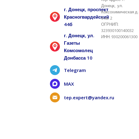
Донецк, ул.
г. Донецк, проспект
Коксохимическая д.
Красногвардейский
6 кв. 2
44б
ОГРНИП:
323930100140032
г. Донецк, ул.
ИНН: 930200061300
Газеты
Комсомолец
Донбасса 10
Telegram
MAX
tep.expert@yandex.ru