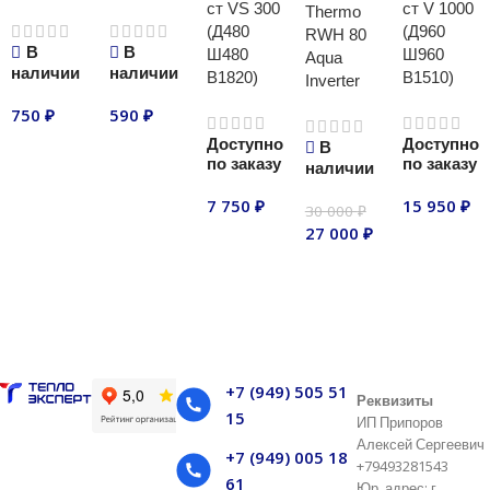
ст VS 300
ст V 1000
Thermo
(Д480
(Д960
RWH 80
В
В
Ш480
Ш960
Aqua
наличии
наличии
В1820)
В1510)
Inverter
750
₽
590
₽
Доступно
Доступно
В
В корзину
В корзину
по заказу
по заказу
наличии
7 750
₽
15 950
₽
30 000
₽
27 000
₽
В корзину
В корзину
В корзину
+7 (949) 505 51
Реквизиты
15
ИП Припоров
Алексей Сергеевич
+7 (949) 005 18
+79493281543
61
Юр. адрес: г.