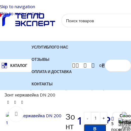
Skip to navigation
Skip to main content
УСЛУГИ
БЛОГ
О НАС
ОТЗЫВЫ
0
₽
КАТАЛОГ
ОПЛАТА И ДОСТАВКА
КОНТАКТЫ
Главная
Сопутствующие товары
Вентиляция нержавейка
Зонт нержавейка DN 200
Нажмите, чтобы увеличить
Зо
Спос
1 300
₽
Бесп
опла
С
5
нт
В
посетите
В