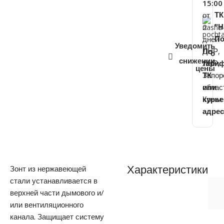
15:00
от
ТК
2
"
дней
По
Уведомить
ДНР,
По
о
снижении
ЛНР,
тари
цены
Запор
ТК
облас
или
Крым
курь
адре
Зонт из нержавеющей
Характеристики
стали устанавливается в
верхней части дымового и/
или вентиляционного
канала. Защищает систему