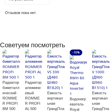
Отзывов пока нет.
Советуем посмотреть
-10%
Радиатор
Радиатор
биметалл
алюмини
ический
евый
Емкость
Емкость
ROMME
ROMME
вертикал
вертикал
Водонагр
R PROFI
R PROFI
ьная
ьная
еватель
BM 500
AL 500
ГрандПла
ГрандПла
Royal