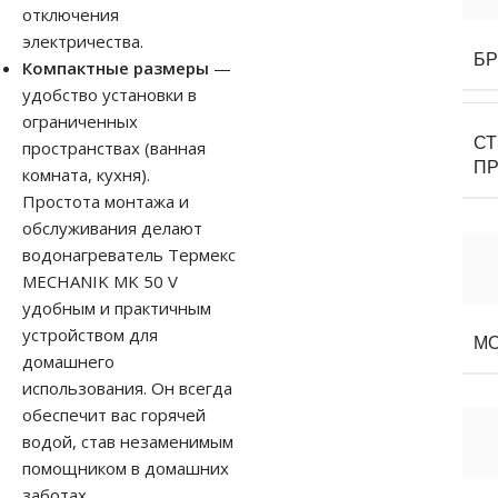
отключения
электричества.
Б
Компактные размеры
—
удобство установки в
ограниченных
С
пространствах (ванная
П
комната, кухня).
Простота монтажа и
обслуживания делают
водонагреватель Термекс
MECHANIK MK 50 V
удобным и практичным
устройством для
М
домашнего
использования. Он всегда
обеспечит вас горячей
водой, став незаменимым
помощником в домашних
заботах.