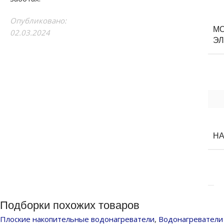
Опубликовано:
М
02.03.2024
ЭЛ
Н
Подборки похожих товаров
Плоские накопительные водонагреватели
,
Водонагреватели