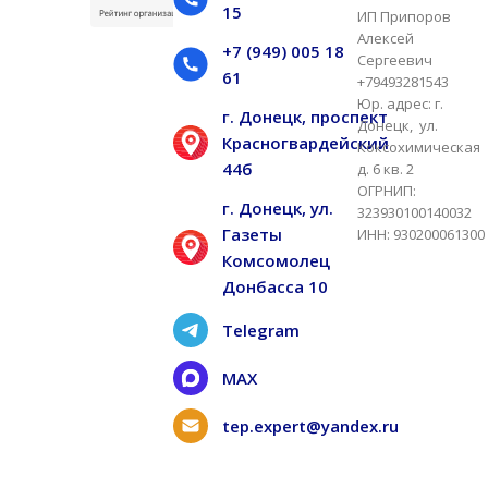
15
ИП Припоров
Алексей
+7 (949) 005 18
Сергеевич
61
+79493281543
Юр. адрес: г.
г. Донецк, проспект
Донецк, ул.
Красногвардейский
Коксохимическая
44б
д. 6 кв. 2
ОГРНИП:
г. Донецк, ул.
323930100140032
Газеты
ИНН: 930200061300
Комсомолец
Донбасса 10
Telegram
MAX
tep.expert@yandex.ru