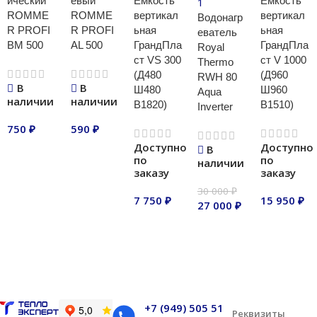
ический
евый
Емкость
Емкость
ROMME
ROMME
вертикал
вертикал
Водонагр
R PROFI
R PROFI
ьная
ьная
еватель
BM 500
AL 500
ГрандПла
ГрандПла
Royal
ст VS 300
ст V 1000
Thermo
(Д480
(Д960
RWH 80
В
В
Ш480
Ш960
Aqua
наличии
наличии
В1820)
В1510)
Inverter
750
₽
590
₽
Доступно
Доступно
В
В корзину
В корзину
по
по
наличии
заказу
заказу
30 000
₽
7 750
₽
15 950
₽
27 000
₽
В корзину
В корзину
В корзину
+7 (949) 505 51
Реквизиты