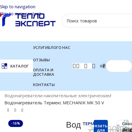
Skip to navigation
Skip to main content
УСЛУГИ
БЛОГ
О НАС
ОТЗЫВЫ
0
₽
КАТАЛОГ
ОПЛАТА И
ДОСТАВКА
КОНТАКТЫ
Главная
Водонагреватели
Водонагреватели накопительные электрические
Водонагреватель Термекс MECHANIK MK 50 V
Вод
ТЕРМЕКС
Спо
-16%
Связаться
20 000
₽
Бес
для
опл
1