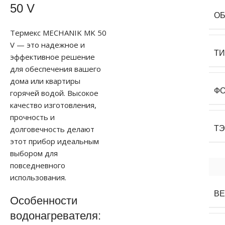
50 V
О
Термекс MECHANIK MK 50
V — это надежное и
Т
эффективное решение
для обеспечения вашего
дома или квартиры
Ф
горячей водой. Высокое
качество изготовления,
прочность и
долговечность делают
Т
этот прибор идеальным
выбором для
повседневного
использования.
В
Особенности
водонагревателя: