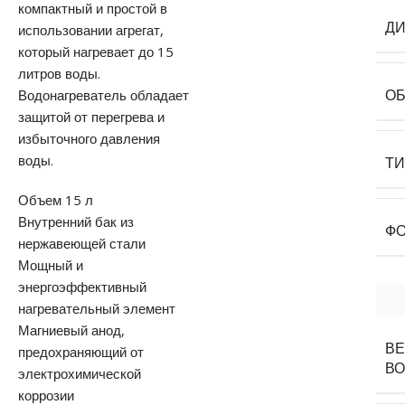
компактный и простой в
Д
использовании агрегат,
который нагревает до 15
литров воды.
Водонагреватель обладает
О
защитой от перегрева и
избыточного давления
воды.
Т
Объем 15 л
Внутренний бак из
Ф
нержавеющей стали
Мощный и
энергоэффективный
нагревательный элемент
Магниевый анод,
ВЕ
предохраняющий от
В
электрохимической
коррозии