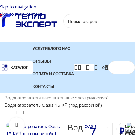
Skip to navigation
Skip to main content
УСЛУГИ
БЛОГ
О НАС
ОТЗЫВЫ
0
₽
КАТАЛОГ
ОПЛАТА И ДОСТАВКА
КОНТАКТЫ
Главная
Водонагреватели
Водонагреватели накопительные электрические
Водонагреватель Oasis 15 KР (под раковиной)
Нажмите, чтобы увеличить
Вод
OASIS
Спо
7 500
₽
Бес
опл
3