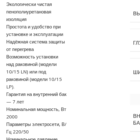
Экологически чистая
пенополиуретановая
В
изоляция
Простота и удобство при
установке и эксплуатации
Надёжная система защиты
ГЛ
от перегрева
Возможность установки
над раковиной (модели
10/15 LN) или под
Ш
раковиной (модели 10/15
LP).
Гарантия на внутренний бак
— 7 лет
Номинальная мощность, Вт
2000
В
БА
Параметры электросети, В/
Гц 220/50
Номинальное давление,