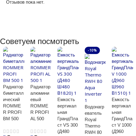
Отзывов пока нет.
Советуем посмотреть
-10%
Радиатор
Радиатор
биметалл
алюмини
ический
евый
Емкость
Емкость
ROMME
ROMME
вертикал
вертикал
Водонагр
R PROFI
R PROFI
ьная
ьная
еватель
BM 500
AL 500
ГрандПла
ГрандПла
Royal
ст VS 300
ст V 1000
Thermo
(Д480
(Д960
RWH 80