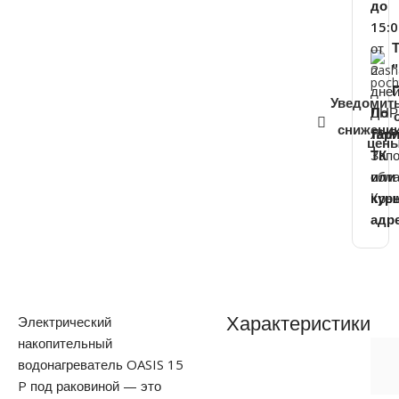
до
15:0
от
2
дне
Уведомит
ДНР
По
снижени
ЛНР
тар
цен
Зап
ТК
обла
или
Кры
кур
адр
Электрический
Характеристики
накопительный
водонагреватель OASIS 15
P под раковиной — это