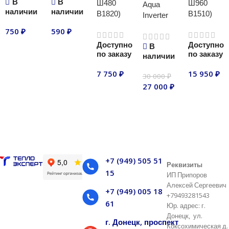
В
В
Ш480
Ш960
Aqua
наличии
наличии
В1820)
В1510)
Inverter
750
₽
590
₽
Доступно
Доступно
В
В корзину
В корзину
по заказу
по заказу
наличии
7 750
₽
15 950
₽
30 000
₽
27 000
₽
В корзину
В корзину
В корзину
+7 (949) 505 51
Реквизиты
15
ИП Припоров
Алексей Сергеевич
+7 (949) 005 18
+79493281543
61
Юр. адрес: г.
Донецк, ул.
г. Донецк, проспект
Коксохимическая д.