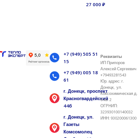
27 000
₽
В корзину
В корзину
В корзину
+7 (949) 505 51
Реквизиты
15
ИП Припоров
Алексей Сергеевич
+7 (949) 005 18
+79493281543
61
Юр. адрес: г.
Донецк, ул.
г. Донецк, проспект
Коксохимическая д.
Красногвардейский
6 кв. 2
44б
ОГРНИП:
323930100140032
г. Донецк, ул.
ИНН: 930200061300
Газеты
Комсомолец