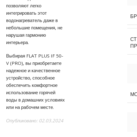
позволяют легко
интегрировать этот
Б
водонагреватель даже в
небольшие помещения, не
нарушая гармонию
С
интерьера.
П
Выбирая FLAT PLUS IF 50-
V (PRO), вы приобретаете
надежное и качественное
устройство, способное
обеспечить комфортное
использование горячей
М
воды в домашних условиях
или на рабочем месте.
Опубликовано: 02.03.2024