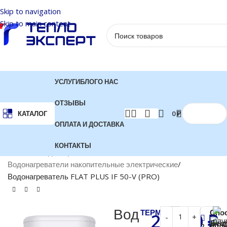
Skip to navigation
Skip to main content
УСЛУГИ
БЛОГ
О НАС
ОТЗЫВЫ
0
₽
КАТАЛОГ
ОПЛАТА И ДОСТАВКА
КОНТАКТЫ
Главная
Водонагреватели
Водонагреватели накопительные электрические
Водонагреватель FLAT PLUS IF 50-V (PRO)
Вод
ТЕРМЕКС
Спо
22 000
₽
Бес
опла
2