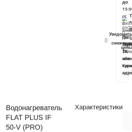
до
15:0
от
2
дне
П
Уведомит
ДНР
По
снижени
ЛНР
тар
цен
Запо
ТК
обла
или
Кры
кур
адр
Характеристики
Водонагреватель
FLAT PLUS IF
50-V (PRO)