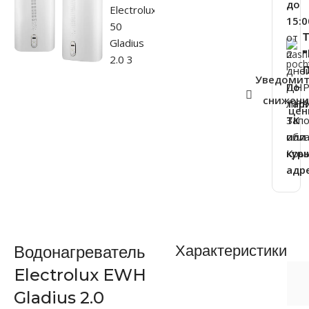
до
15:0
от
2
дне
П
Уведоми
ДНР
По
снижен
ЛНР
тар
це
Зап
ТК
обла
или
Кры
кур
адр
Характеристики
Водонагреватель
Electrolux EWH
Gladius 2.0