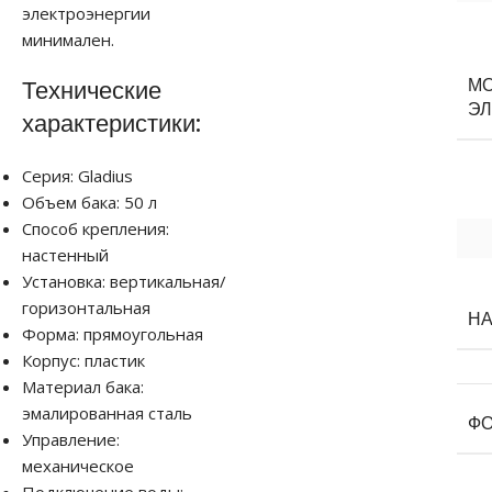
электроэнергии
минимален.
М
Технические
ЭЛ
характеристики:
Серия: Gladius
Объем бака: 50 л
Способ крепления:
настенный
Установка: вертикальная/
горизонтальная
Н
Форма: прямоугольная
Корпус: пластик
Материал бака:
эмалированная сталь
ФО
Управление:
механическое
Подключение воды: