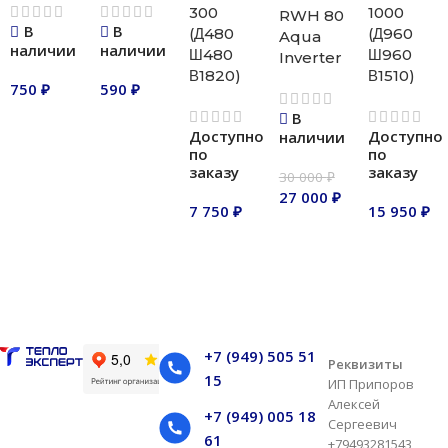
300
1000
RWH 80
В
В
(Д480
(Д960
Aqua
наличии
наличии
Ш480
Ш960
Inverter
В1820)
В1510)
750
₽
590
₽
В
В корзину
В корзину
Доступно
Доступно
наличии
по
по
заказу
заказу
30 000
₽
27 000
₽
7 750
₽
15 950
₽
В корзину
В корзину
В корзину
+7 (949) 505 51
Реквизиты
15
ИП Припоров
Алексей
+7 (949) 005 18
Сергеевич
61
+79493281543