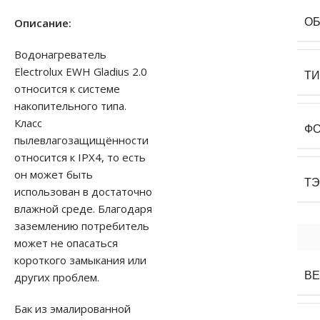
О
Описание:
Водонагреватель
Electrolux EWH Gladius 2.0
Т
относится к системе
накопительного типа.
Класс
Ф
пылевлагозащищённости
относится к IPX4, то есть
он может быть
Т
использован в достаточно
влажной среде. Благодаря
заземлению потребитель
может не опасаться
короткого замыкания или
В
других проблем.
Бак из эмалированной