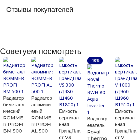
Отзывы покупателей
Советуем посмотреть
-10%
Радиатор
Радиатор
биметалл
алюмини
ический
евый
Емкость
Емкость
ROMME
ROMME
вертикал
вертикал
Водонагр
R PROFI
R PROFI
ьная
ьная
еватель
BM 500
AL 500
ГрандПла
ГрандПла
Royal
ст VS
ст V
Thermo