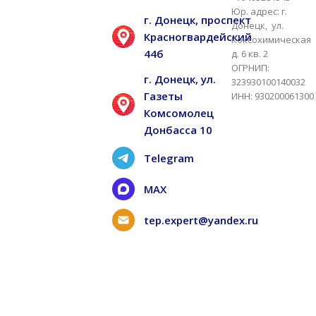
Юр. адрес: г.
г. Донецк, проспект
Донецк, ул.
Красногвардейский
Коксохимическая
44б
д. 6 кв. 2
ОГРНИП:
г. Донецк, ул.
323930100140032
Газеты
ИНН: 930200061300
Комсомолец
Донбасса 10
Telegram
MAX
tep.expert@yandex.ru