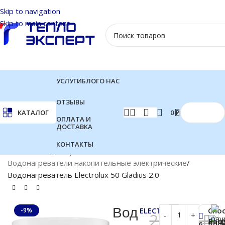
Skip to navigation
Skip to main content
УСЛУГИ
БЛОГ
О НАС
ОТЗЫВЫ
0
₽
КАТАЛОГ
ОПЛАТА И
ДОСТАВКА
КОНТАКТЫ
Главная
Водонагреватели
Водонагреватели накопительные электрические
Водонагреватель Electrolux 50 Gladius 2.0
Вод
ELECTROLUX
Спо
-9%
21 500
₽
Бес
опл
6