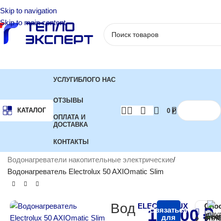
Skip to navigation
Skip to main content
УСЛУГИ
БЛОГ
О НАС
ОТЗЫВЫ
КАТАЛОГ
0
₽
ОПЛАТА И
ДОСТАВКА
КОНТАКТЫ
Главная
Водонагреватели
Водонагреватели накопительные электрические
Водонагреватель Electrolux 50 AXIOmatic Slim
Вод
ELECTROLUX
Спо
17 500
Связаться
₽
Бес
для
опл
2