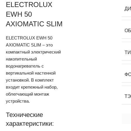
ELECTROLUX
Д
EWH 50
AXIOMATIC SLIM
О
ELECTROLUX EWH 50
AXIOMATIC SLIM – это
компактный электрический
Т
накопительный
водонагреватель с
вертикальной настенной
Ф
установкой. В комплект
входит крепежный набор,
облегчающий монтаж
Т
устройства.
Технические
характеристики: