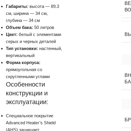
ВЕ
Габариты:
высота — 89.3
В
см, ширина — 34 см,
глубина — 34 см
Объем бака:
50 литров
Цвет:
белый с элементами
В
серых и черных деталей
Тип установки:
настенный,
вертикальный
Форма корпуса:
прямоугольная со
В
скругленными углами
БА
Особенности
конструкции и
эксплуатации:
Специальное покрытие
Б
Advanced Heater’s Shield
(AHS) защищает