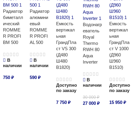
Радиатор
Радиатор
биметалл
алюмини
ический
евый
Емкость
Емкость
Водонагр
ROMME
ROMME
вертикал
вертикал
еватель
R PROFI
R PROFI
ьная
ьная
Royal
BM 500
AL 500
ГрандПла
ГрандПла
Thermo
ст VS 300
ст V 1000
RWH 80
(Д480
(Д960
Aqua
В
В
Ш480
Ш960
Inverter
наличии
наличии
В1820)
В1510)
750
₽
590
₽
В
Доступно
наличии
Доступно
В корзину
В корзину
по заказу
по заказу
30 000
₽
7 750
₽
15 950
₽
27 000
₽
В корзину
В корзину
В корзину