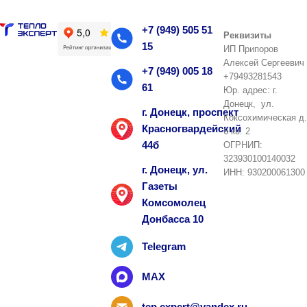
+7 (949) 505 51
Реквизиты
15
ИП Припоров
Алексей Сергеевич
+7 (949) 005 18
+79493281543
61
Юр. адрес: г.
Донецк, ул.
г. Донецк, проспект
Коксохимическая д.
Красногвардейский
6 кв. 2
44б
ОГРНИП:
323930100140032
г. Донецк, ул.
ИНН: 930200061300
Газеты
Комсомолец
Донбасса 10
Telegram
MAX
tep.expert@yandex.ru