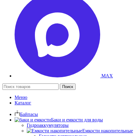
MAX
Поиск
Меню
Каталог
Байпасы
Баки и емкости для воды
Гидроаккумуляторы
Емкости накопительные