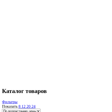
накопительный
4
Тип установки
вертикальный
8
горизонтальный
4
Тэн
мокрый
16
сухой
14
Размещение
настенный
4
Страна производства
Италия
6
Китай
23
Нидерланды
1
Россия
10
Швеция
9
Каталог товаров
Фильтры
Показать
8
12
20
24