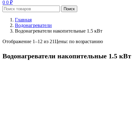
0
0
₽
Поиск
Главная
Водонагреватели
Водонагреватели накопительные 1.5 кВт
Отображение 1–12 из 21
Цены: по возрастанию
Водонагреватели накопительные 1.5 кВт
Цена
Бренд
Ballu
4
Edisson
3
Electrolux
9
Oasis
5
Zanussi
6
Термекс
7
Тип