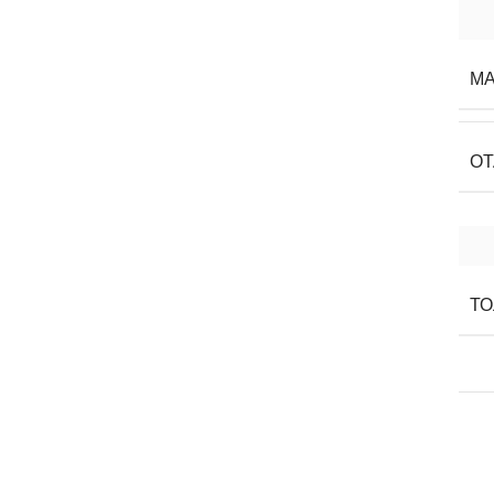
МА
О
ТО