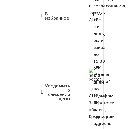
В
согласованию,
городах
в
В
Избранное
ДНР
тот
же
день,
если
заказ
до
15:00
от
ТК
2
"Наша
дней
Почта"
Уведомить
ДНР,
По
о
снижении
ЛНР,
тарифам
цены
Запорожская
ТК
область,
или
Крым
курьером
адресно