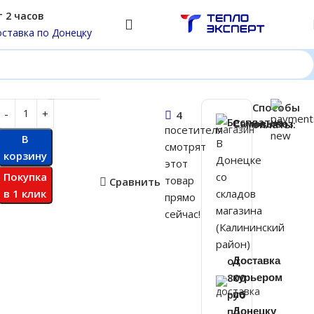
 2 часов
ставка по Донецку
Способы
000
₽
4
Бесплатно
Самовывоз
оплаты:
посетителя
В
В
смотрят
корзину
Донецке
этот
Покупка
со
товар
Сравнить
в 1 клик
складов
прямо
магазина
сейчас!
(Калининский
район)
от
Доставка
800
курьером
руб
по
по
Донецку