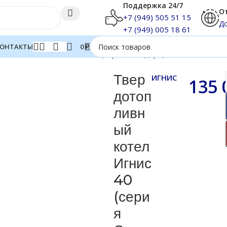
Поддержка 24/7
От
+7 (949) 505 51 15
До
+7 (949) 005 18 61
ОНТАКТЫ
0
₽
топливный котел Игнис 40 (серия Стандарт)
Твер
ИГНИС
135 
дотоп
ливн
ый
котел
Игнис
40
(сери
я