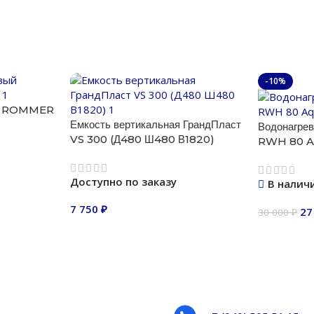
-10%
ый ROMMER
Емкость вертикальная ГрандПласт
Водонагре
VS 300 (Д480 Ш480 В1820)
RWH 80 A
Доступно по заказу
В налич
7 750
₽
27
30 000
₽
В корзину
В корзину