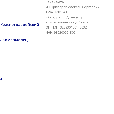
Реквизиты
ИП Припоров Алексей Сергеевич
+79493281543
Юр. адрес: г. Донецк, ул.
Коксохимическая д. 6 кв. 2
т Красногвардейский
ОГРНИП: 323930100140032
ИНН: 930200061300
еты Комсомолец
u