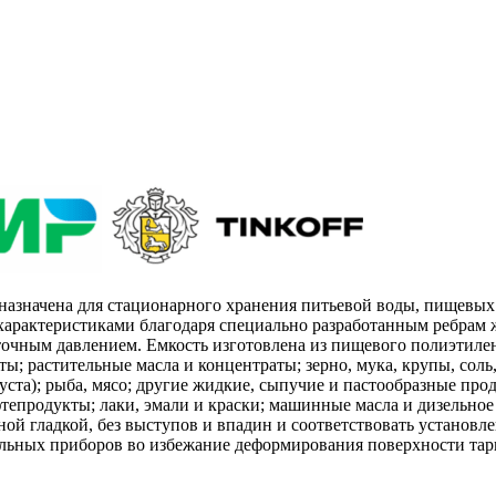
значена для стационарного хранения питьевой воды, пищевых п
арактеристиками благодаря специально разработанным ребрам ж
точным давлением. Емкость изготовлена из пищевого полиэтилена
ы; растительные масла и концентраты; зерно, мука, крупы, соль
та); рыба, мясо; другие жидкие, сыпучие и пастообразные проду
фтепродукты; лаки, эмали и краски; машинные масла и дизельно
ой гладкой, без выступов и впадин и соответствовать установле
ельных приборов во избежание деформирования поверхности тар