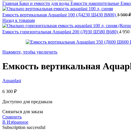
Главная
Баки и емкости для воды
Емкости накопительные
Емко
Емкость вертикальная Aquaplast 100 (Д4230 Ш430 В800)
3 500
Назад к товарам
Емкость горизонтальная Aquaplast 200 (Д930 Ш580 В680)
4 950
Нажмите, чтобы увеличить
Емкость вертикальная Aquapl
Aquaplast
6 300
₽
Доступно для предзаказа
Связаться для заказа
Сравнить
В Избранное
Subscription successful