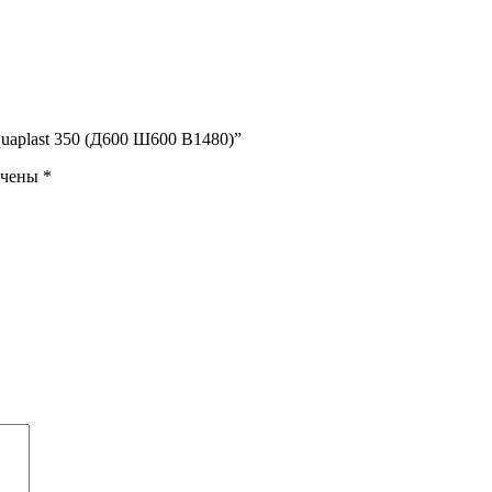
uaplast 350 (Д600 Ш600 В1480)”
ечены
*