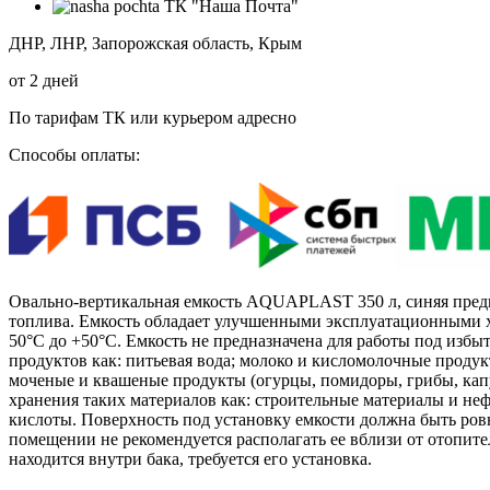
ТК "Наша Почта"
ДНР, ЛНР, Запорожская область, Крым
от 2 дней
По тарифам ТК или курьером адресно
Способы оплаты:
Овально-вертикальная емкость AQUAPLAST 350 л, синяя предна
топлива. Емкость обладает улучшенными эксплуатационными х
50°С до +50°C. Емкость не предназначена для работы под избы
продуктов как: питьевая вода; молоко и кисломолочные продукт
моченые и квашеные продукты (огурцы, помидоры, грибы, капус
хранения таких материалов как: строительные материалы и не
кислоты. Поверхность под установку емкости должна быть ровн
помещении не рекомендуется располагать ее вблизи от отопит
находится внутри бака, требуется его установка.