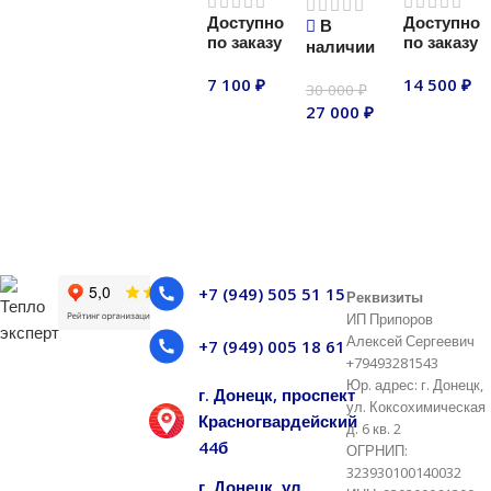
Доступно
Доступно
В
В корзину
В корзину
по заказу
по заказу
наличии
7 100
₽
14 500
₽
30 000
₽
27 000
₽
В корзину
В корзину
В корзину
+7 (949) 505 51 15
Реквизиты
ИП Припоров
Алексей Сергеевич
+7 (949) 005 18 61
+79493281543
Юр. адрес: г. Донецк,
г. Донецк, проспект
ул. Коксохимическая
Красногвардейский
д. 6 кв. 2
44б
ОГРНИП:
323930100140032
г. Донецк, ул.