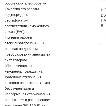
российских электросетях.
Качество его работы
Н
подтверждено
В
сертификатом
Н
соответствия Таможенного
В:
союза (EAC).
Принцип работы
стабилизатора IS20000
основан на двойном
преобразовании энергии, за
счет которого
обеспечивается:
мгновенная реакция на
малейшие отклонения
сетевого напряжения (0 мс);
бесступенчатая и
непрерывная стабилизация
напряжения в расширенном
диапазоне (90-310 В) и с