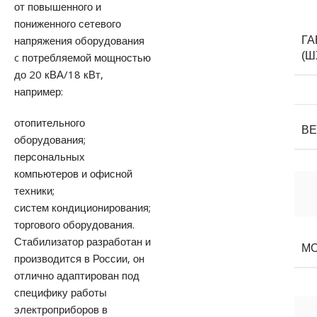
от повышенного и
пониженного сетевого
напряжения оборудования
Г
(Ш
c потребляемой мощностью
до 20 кВА/18 кВт,
например:
отопительного
В
оборудования;
персональных
компьютеров и офисной
техники;
систем кондиционирования;
торгового оборудования.
Стабилизатор разработан и
М
производится в России, он
отлично адаптирован под
специфику работы
электроприборов в