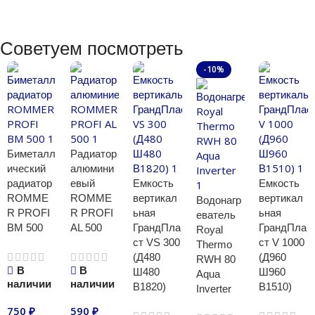
Советуем посмотреть
-10%
Биметалл
Радиатор
ический
алюмини
радиатор
евый
Емкость
Емкость
ROMME
ROMME
вертикал
вертикал
Водонагр
R PROFI
R PROFI
ьная
ьная
еватель
BM 500
AL 500
ГрандПла
ГрандПла
Royal
ст VS 300
ст V 1000
Thermo
(Д480
(Д960
RWH 80
В
В
Ш480
Ш960
Aqua
наличии
наличии
В1820)
В1510)
Inverter
750
₽
590
₽