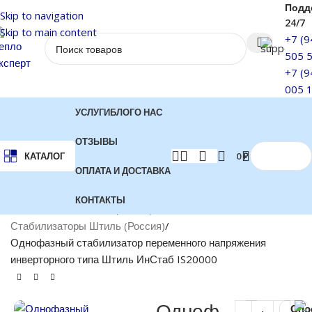
Подд
Skip to navigation
24/7
Skip to main content
+7 (9
505 
+7 (9
005 
УСЛУГИ
БЛОГ
О НАС
ОТЗЫВЫ
0
₽
КАТАЛОГ
ОПЛАТА И ДОСТАВКА
КОНТАКТЫ
Главная
Стабилизаторы напряжения
Стабилизаторы Штиль (Россия)
Однофазный стабилизатор переменного напряжения
инверторного типа Штиль ИнСтаб IS20000
Одноф
Спо