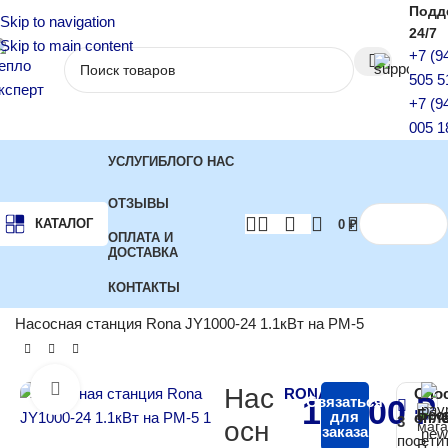
Подд
Skip to navigation
24/7
Skip to main content
+7 (9
505 5
+7 (9
005 1
УСЛУГИ
БЛОГ
О НАС
ОТЗЫВЫ
КАТАЛОГ
0
₽
ОПЛАТА И
ДОСТАВКА
КОНТАКТЫ
Главная
Насосы
Насосные станции
Насосная станция Rona JY1000-24 1.1кВт на PM-5
Нажмите, чтобы увеличить
Нас
RONA
Спо
12 100
Связаться
₽
Бес
для
опл
3
осн
заказа
посети
В