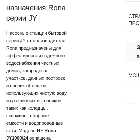
назначения Rona
серии JY
СТР
ПРО
Насосные станции бытовой
серии JY от производителя
Rona предназначены для
эффективного и надежного
х
водоснабжения частных
домов, загородных
МОЩ
участков, дачных построек
и прочих объектов,
использующих чистую воду
из различных источников,
таких как колодцы,
скважины, сборные
емкости и водопроводные
сети. Модель
HF Rona
JY1000/24
оснащена