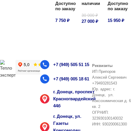
Доступно
наличии
Доступно
В корзину
В корзину
по заказу
по заказу
30 000
₽
7 750
₽
15 950
₽
27 000
₽
В корзину
В корзину
В корзину
+7 (949) 505 51 15
Реквизиты
ИП Припоров
Алексей Сергеевич
+7 (949) 005 18 61
+79493281543
Юр. адрес: г.
г. Донецк, проспект
Донецк, ул.
Красногвардейский
Коксохимическая д. 6
44б
кв. 2
ОГРНИП:
г. Донецк, ул.
323930100140032
Газеты
ИНН: 930200061300
Комсомолец