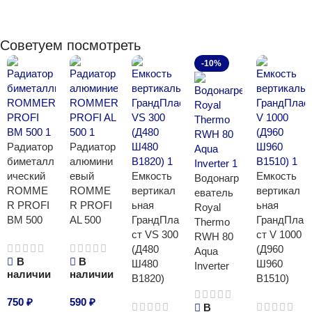
Советуем посмотреть
-10%
Радиатор
Радиатор
биметалл
алюмини
ический
евый
Емкость
Емкость
Водонагр
ROMME
ROMME
вертикал
вертикал
еватель
R PROFI
R PROFI
ьная
ьная
Royal
BM 500
AL 500
ГрандПла
ГрандПла
Thermo
ст VS 300
ст V 1000
RWH 80
(Д480
(Д960
Aqua
В
В
Ш480
Ш960
Inverter
наличии
наличии
В1820)
В1510)
750
₽
590
₽
В