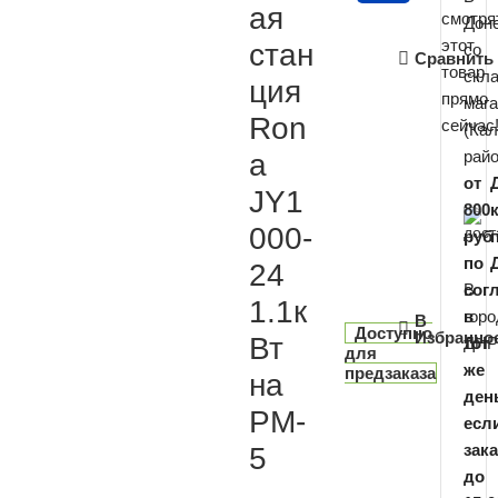
ая
смотря
Дон
этот
стан
со
Сравнить
товар
скл
ция
прямо
мага
Ron
сейчас
(Кал
райо
a
от
JY1
800
000-
руб
по
24
В
сог
1.1к
горо
в
В
Доступно
Избранно
Вт
ДНР
тот
для
же
предзаказа
на
ден
PM-
есл
зака
5
до