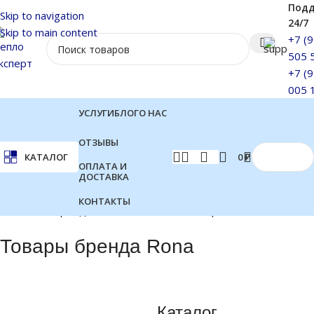
Под
Skip to navigation
24/7
Skip to main content
+7 (9
505 
+7 (9
005 
УСЛУГИ
БЛОГ
О НАС
ОТЗЫВЫ
0
₽
КАТАЛОГ
ОПЛАТА И
ДОСТАВКА
КОНТАКТЫ
Главная
Бренд
Отображение 1–12 из 60
Товары бренда Rona
Каталог