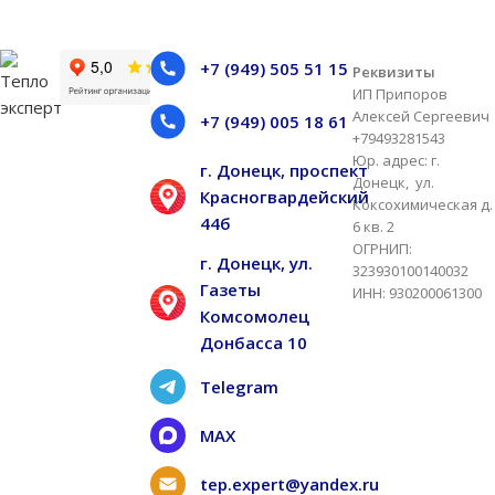
+7 (949) 505 51 15
Реквизиты
ИП Припоров
Алексей Сергеевич
+7 (949) 005 18 61
+79493281543
Юр. адрес: г.
г. Донецк, проспект
Донецк, ул.
Красногвардейский
Коксохимическая д.
44б
6 кв. 2
ОГРНИП:
г. Донецк, ул.
323930100140032
Газеты
ИНН: 930200061300
Комсомолец
Донбасса 10
Telegram
MAX
tep.expert@yandex.ru