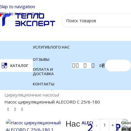
Skip to navigation
Skip to main content
УСЛУГИ
БЛОГ
О НАС
ОТЗЫВЫ
0
₽
КАТАЛОГ
ОПЛАТА И
ДОСТАВКА
КОНТАКТЫ
Главная
Насосы
Поверхностные насосы
Циркуляционные насосы
Насос циркуляционный ALECORD C 25/6-180
Нас
ALECORD
Спо
2 500
₽
Бес
опл
1