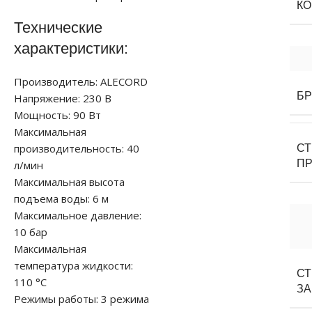
К
Технические
характеристики:
Производитель: ALECORD
Б
Напряжение: 230 В
Мощность: 90 Вт
Максимальная
производительность: 40
С
П
л/мин
Максимальная высота
подъема воды: 6 м
Максимальное давление:
10 бар
Максимальная
температура жидкости:
С
110 °С
З
Режимы работы: 3 режима