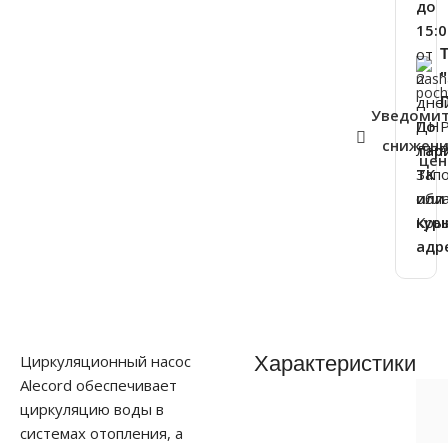
до
15:0
от
2
дне
Уведоми
ДНР
По
снижен
ЛНР
тар
це
Зап
ТК
обла
или
Кры
кур
адр
Циркуляционный насос
Характеристики
Alecord обеспечивает
циркуляцию воды в
системах отопления, а