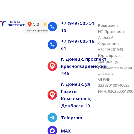
+7 (949) 505 51
Реквизиты
15
ИП Припоров
Алексей
+7 (949) 005 18
Сергеевич
61
+79493281543
Юр. адрес: г.
г. Донецк, проспект
Донецк, ул.
Красногвардейский
Коксохимическая
44б
д. 6 кв. 2
ОГРНИП:
г. Донецк, ул.
323930100140032
Газеты
ИНН: 930200061300
Комсомолец
Донбасса 10
Telegram
MAX