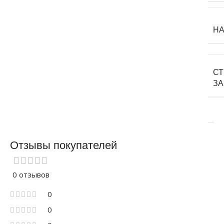
Н
С
З
Отзывы покупателей
0 отзывов
0
0