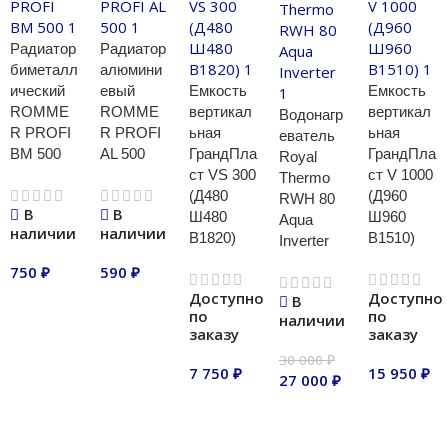
Радиатор
Радиатор
биметалл
алюмини
ический
евый
Емкость
Емкость
ROMME
ROMME
вертикал
вертикал
Водонагр
R PROFI
R PROFI
ьная
ьная
еватель
BM 500
AL 500
ГрандПла
ГрандПла
Royal
ст VS 300
ст V 1000
Thermo
(Д480
(Д960
RWH 80
В
В
Ш480
Ш960
Aqua
наличии
наличии
В1820)
В1510)
Inverter
750
₽
590
₽
Доступно
Доступно
В
В корзину
В корзину
по
по
наличии
заказу
заказу
30 000
₽
7 750
₽
15 950
₽
27 000
₽
В корзину
В корзину
В корзину