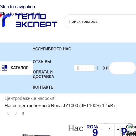
Skip to navigation
Skip to main content
УСЛУГИ
БЛОГ
О НАС
ОТЗЫВЫ
КАТАЛОГ
0
₽
ОПЛАТА И
ДОСТАВКА
КОНТАКТЫ
Главная
Насосы
Поверхностные насосы
Центробежные насосы
Насос центробежный Rona JY1000 (JET100S) 1.1кВт
Нас
RONA
Спо
9 519
₽
Бес
опл
7