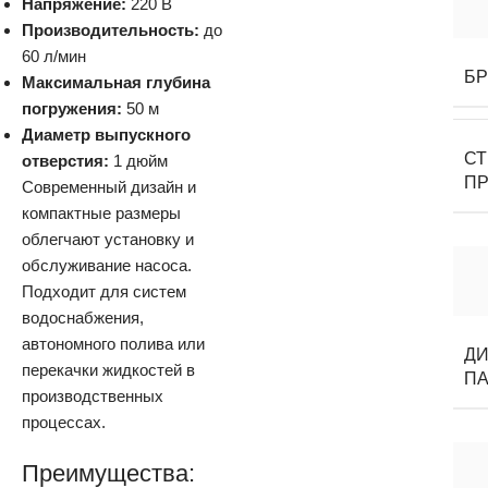
Напряжение:
220 В
Производительность:
до
60 л/мин
Б
Максимальная глубина
погружения:
50 м
Диаметр выпускного
С
отверстия:
1 дюйм
П
Современный дизайн и
компактные размеры
облегчают установку и
обслуживание насоса.
Подходит для систем
водоснабжения,
автономного полива или
Д
перекачки жидкостей в
ПА
производственных
процессах.
Преимущества: