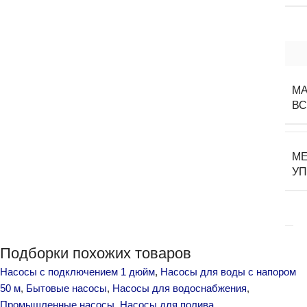
МА
В
М
У
Подборки похожих товаров
Насосы с подключением 1 дюйм
,
Насосы для воды с напором
50 м
,
Бытовые насосы
,
Насосы для водоснабжения
,
Промышленные насосы
,
Насосы для полива