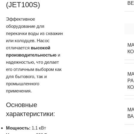
(JET100S)
В
Эффективное
оборудование для
перекачки воды из скважин
или колодцев. Насос
М
отличается
высокой
К
производительностью
и
надежностью, что делает
его отличным выбором как
М
для бытового, так и
РА
промышленного
К
применения.
Основные
М
характеристики:
ВА
Мощность:
1.1 кВт