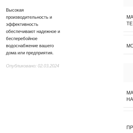
Высокая
производительность и
М
ТЕ
эффективность
обеспечивают надежное и
бесперебойное
водоснабжение вашего
М
дома или предприятия.
Опубликовано: 02.03.2024
М
Н
П