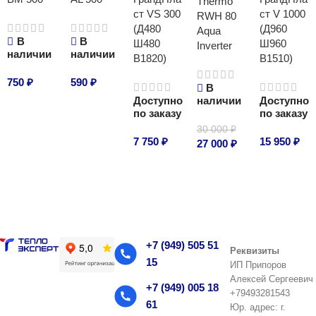
Thermo
ст VS 300
ст V 1000
RWH 80
(Д480
(Д960
Aqua
В
В
Ш480
Ш960
Inverter
наличии
наличии
В1820)
В1510)
750
₽
590
₽
В
Доступно
наличии
Доступно
В корзину
В корзину
по заказу
по заказу
30 000
₽
7 750
₽
15 950
₽
27 000
₽
В корзину
В корзину
В корзину
+7 (949) 505 51
Реквизиты
15
ИП Припоров
Алексей Сергеевич
+7 (949) 005 18
+79493281543
61
Юр. адрес: г.