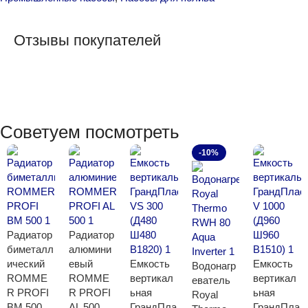
Отзывы покупателей
Советуем посмотреть
-10%
Радиатор
Радиатор
биметалл
алюмини
ический
евый
Емкость
Емкость
Водонагр
ROMME
ROMME
вертикал
вертикал
еватель
R PROFI
R PROFI
ьная
ьная
Royal
BM 500
AL 500
ГрандПла
ГрандПла