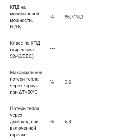
КПД на
минимальной
%
86,7/78,1
мощности,
Hi/Hs
Класс по КПД
(директива
***
92/42/EEC)
Максимальное
потери тепла
%
0,6
через корпус
при ΔT=50°C
Потери тепла
через
дымоход при
%
6,3
включенной
горелке