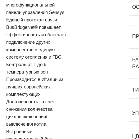
многофункциональной
О
панели управления Sensys
Единый протокол связи
BusBridgeNet® повышает
эффективность и облегчает
П
подключение других
компонентов в единую
систему отопления и ГВС
Р
Контроль от 1 до 6
БА
температурных зон
Производится в Италии из
лучших европейских
Т
комплектующих
Долговечность за счет
снижения количества
У
циклов включения/
выключения котла
Встроенный
Ц
расширительный бак