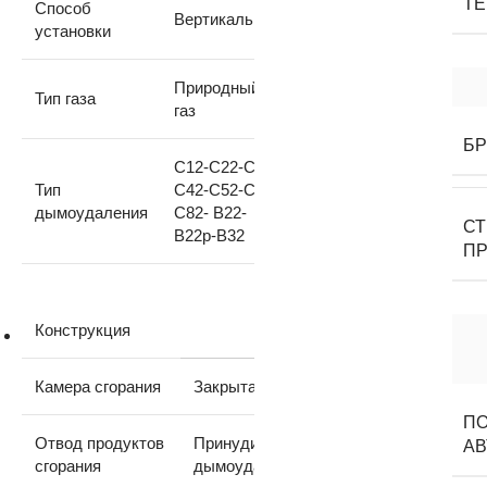
Т
Способ
Вертикальный
установки
Природный
Тип газа
газ
Б
C12-C22-C32-
Тип
C42-C52-C62-
дымоудаления
C82- B22-
С
B22p-B32
П
Конструкция
Камера сгорания
Закрытая
П
Отвод продуктов
Принудительное
АВ
сгорания
дымоудаление