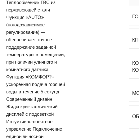
Теплообменник ГВС из
нержавеющей стали
ГО
Функция «AUTO»
(погодозависимое
регулирование) —
обеспечивает точное
КП
поддержание заданной
температуры в помещении,
при наличии уличного и
К
комнатного датчика
К
Функция «КОМФОРТ» —
ускоренная подача горячей
воды в течение 5 секунд
М
Современный дизайн
Жидкокристаллический
дисплей с подсветкой
О
Интуитивно-понятное
управление Подключение
единой выносной