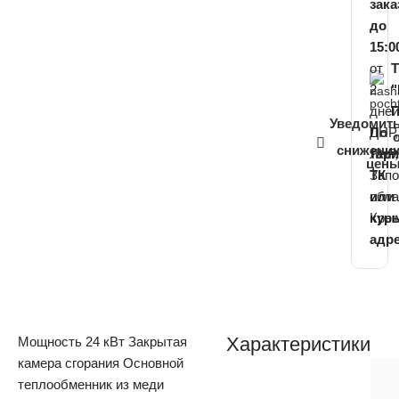
зака
до
15:0
от
2
дне
П
Уведомит
ДНР,
По
снижени
ЛНР,
тар
цен
Запо
ТК
обла
или
Кры
кур
адр
Характеристики
Мощность 24 кВт Закрытая
камера сгорания Основной
теплообменник из меди