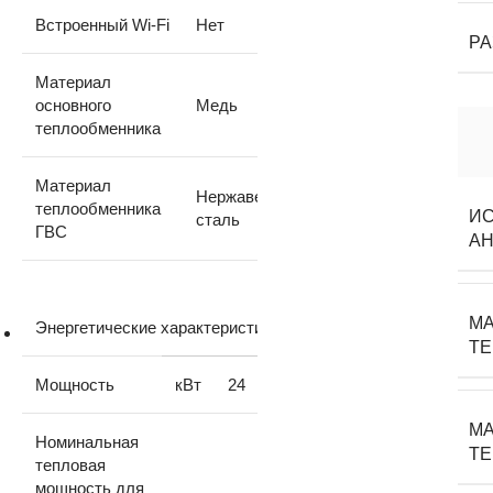
Встроенный Wi-Fi
Нет
Р
Материал
основного
Медь
теплообменника
Материал
Нержавеющая
теплообменника
И
сталь
ГВС
А
МА
Энергетические характеристики
Т
Мощность
кВт
24
МА
Номинальная
ТЕ
тепловая
мощность для