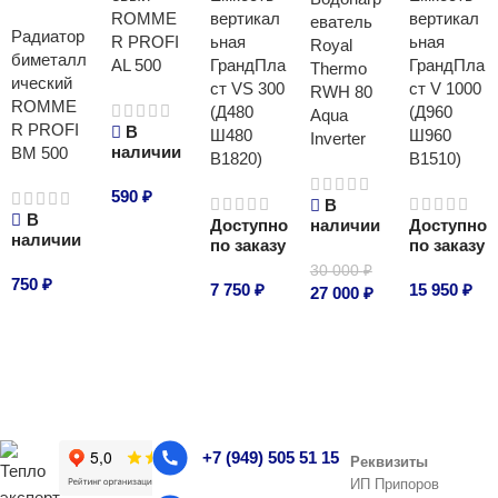
ROMME
вертикал
вертикал
еватель
Радиатор
R PROFI
ьная
ьная
Royal
биметалл
AL 500
ГрандПла
ГрандПла
Thermo
ический
ст VS 300
ст V 1000
RWH 80
ROMME
(Д480
(Д960
Aqua
R PROFI
В
Ш480
Ш960
Inverter
наличии
BM 500
В1820)
В1510)
590
₽
В
В
Доступно
наличии
Доступно
В корзину
наличии
по заказу
по заказу
30 000
₽
750
₽
7 750
₽
15 950
₽
27 000
₽
В корзину
В корзину
В корзину
В корзину
+7 (949) 505 51 15
Реквизиты
ИП Припоров