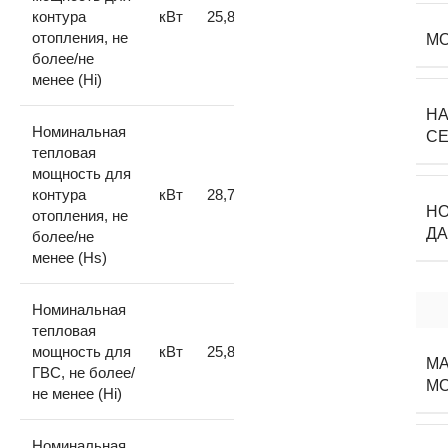
контура
кВт
25,8/11,0
отопления, не
М
более/не
менее (Hi)
Н
Номинальная
С
тепловая
мощность для
контура
кВт
28,7/12,2
Н
отопления, не
ДА
более/не
менее (Hs)
Номинальная
тепловая
мощность для
кВт
25,8/11,0
МА
ГВС, не более/
М
не менее (Hi)
Номинальная