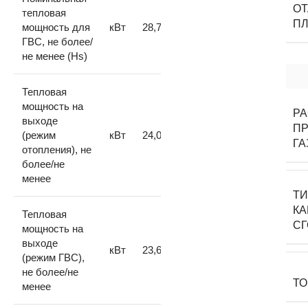
О
тепловая
П
мощность для
кВт
28,7/12,2
ГВС, не более/
не менее (Hs)
Тепловая
мощность на
Р
выходе
П
(режим
кВт
24,0/9,5
ГА
отопления), не
более/не
менее
Т
К
Тепловая
С
мощность на
выходе
кВт
23,6/10,0
(режим ГВС),
не более/не
Т
менее