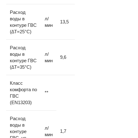
Расход
воды в
л/
13,5
контуре ГВС
мин
(∆Т=25°С)
Расход
воды в
л/
9,6
контуре ГВС
мин
(∆Т=35°С)
Класс
комфорта по
**
ГВС
(EN13203)
Расход
воды в
л/
1,7
контуре
мин
ГВС, не