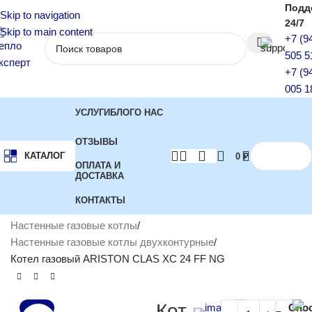
Подд
Skip to navigation
24/7
Skip to main content
+7 (9
505 5
+7 (9
005 1
УСЛУГИ
БЛОГ
О НАС
ОТЗЫВЫ
КАТАЛОГ
0
₽
ОПЛАТА И
ДОСТАВКА
КОНТАКТЫ
Главная
Котлы отопления
Газовые котлы
Настенные газовые котлы
Настенные газовые котлы двухконтурные
Котел газовый ARISTON CLAS XC 24 FF NG
Кот
Спо
-8%