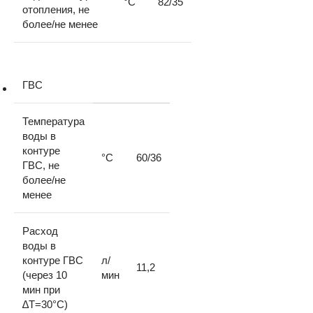
°C
82/35
отопления, не
более/не менее
ГВС
Температура
воды в
контуре
°C
60/36
ГВС, не
более/не
менее
Расход
воды в
контуре ГВС
л/
11,2
(через 10
мин
мин при
∆Т=30°С)