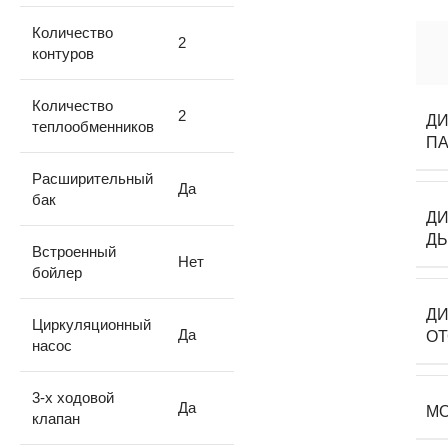
Количество
2
контуров
Количество
2
ДИ
теплообменников
ПА
Расширительный
Да
бак
Д
Д
Встроенный
Нет
бойлер
ДИ
Циркуляционный
Да
О
насос
3-х ходовой
Да
М
клапан