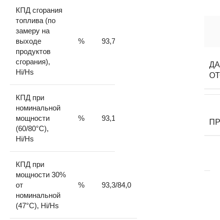
КПД сгорания
топлива (по
замеру на
выходе
%
93,7
продуктов
сгорания),
ДА
Hi/Hs
О
КПД при
номинальной
мощности
%
93,1/83,8
П
(60/80°С),
Hi/Hs
КПД при
мощности 30%
от
%
93,3/84,0
номинальной
(47°С), Hi/Hs