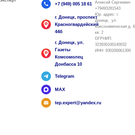
Алексей Сергеевич
+7 (949) 005 18 61
+79493281543
Юр. адрес: г.
г. Донецк, проспект
Донецк, ул.
Красногвардейский
Коксохимическая д. 6
44б
кв. 2
ОГРНИП:
г. Донецк, ул.
323930100140032
Газеты
ИНН: 930200061300
Комсомолец
Донбасса 10
Telegram
MAX
tep.expert@yandex.ru