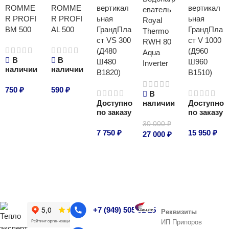
ROMME
ROMME
вертикал
вертикал
еватель
R PROFI
R PROFI
ьная
ьная
Royal
BM 500
AL 500
ГрандПла
ГрандПла
Thermo
ст VS 300
ст V 1000
RWH 80
(Д480
(Д960
Aqua
В
В
Ш480
Ш960
Inverter
наличии
наличии
В1820)
В1510)
750
₽
590
₽
В
Доступно
наличии
Доступно
В корзину
В корзину
по заказу
по заказу
30 000
₽
7 750
₽
15 950
₽
27 000
₽
В корзину
В корзину
В корзину
+7 (949) 505 51 15
Реквизиты
ИП Припоров