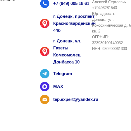
Алексей Сергеевич
+7 (949) 005 18 61
+79493281543
Юр. адрес: г.
г. Донецк, проспект
Донецк, ул.
Красногвардейский
Коксохимическая д. 6
44б
кв. 2
ОГРНИП:
г. Донецк, ул.
323930100140032
Газеты
ИНН: 930200061300
Комсомолец
Донбасса 10
Telegram
MAX
tep.expert@yandex.ru