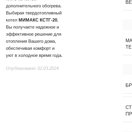
В
дополнительного обогрева.
Выбирая твердотопливный
котел
МИМАКС КСТГ-20
,
Вы получаете надежное и
эффективное решение для
М
отопления Вашего дома,
Т
обеспечивая комфорт и
уют в холодное время года.
Опубликовано: 02.03.2024
Б
С
П