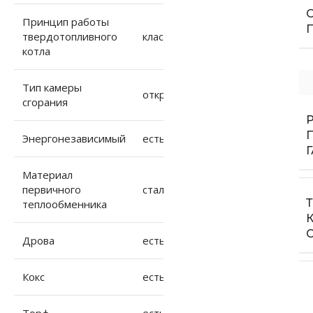
Принцип работы
твердотопливного
классический
котла
Тип камеры
открытый
сгорания
Энергонезависимый
есть
Материал
первичного
сталь
теплообменника
Дрова
есть
Кокс
есть
Торф
есть