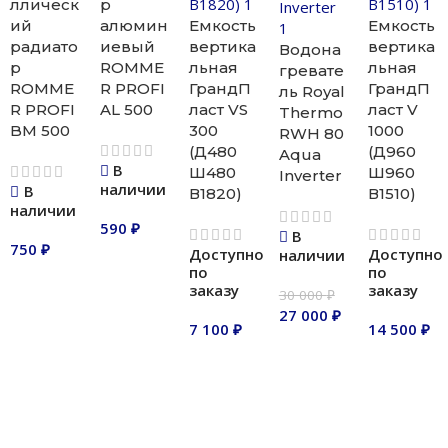
ллическ
р
ий
алюмин
Емкость
Емкость
радиато
иевый
вертика
вертика
Водона
р
ROMME
льная
льная
гревате
ROMME
R PROFI
ГрандП
ГрандП
ль Royal
R PROFI
AL 500
ласт VS
ласт V
Thermo
BM 500
300
1000
RWH 80
(Д480
(Д960
Aqua
В
Ш480
Ш960
Inverter
наличии
В
В1820)
В1510)
наличии
590
₽
В
750
₽
Доступно
Доступно
наличии
В корзину
по
по
В корзину
заказу
заказу
30 000
₽
27 000
₽
7 100
₽
14 500
₽
В корзину
В корзину
В корзину