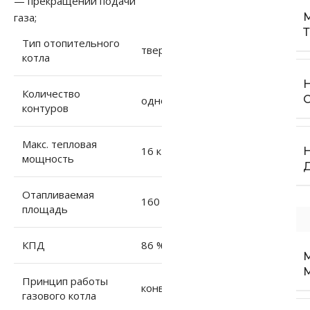
— прекращении подачи
газа;
Тип отопительного
твердотопливный
котла
Количество
одноконтурный
контуров
Макс. тепловая
16 кВт
мощность
Отапливаемая
160 м²
площадь
КПД
86 %
Принцип работы
конвекционный
газового котла