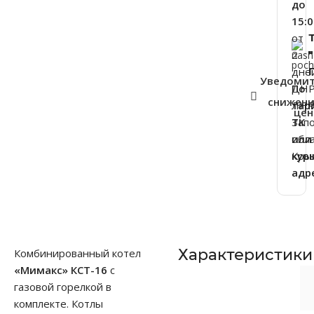
до
15:0
от
2
дне
Уведоми
ДНР
По
снижен
ЛНР
тар
це
Зап
ТК
обла
или
Кры
кур
адр
Характеристики
Комбинированный котел
«Мимакс» КСТ-16
с
газовой горелкой в
комплекте. Котлы