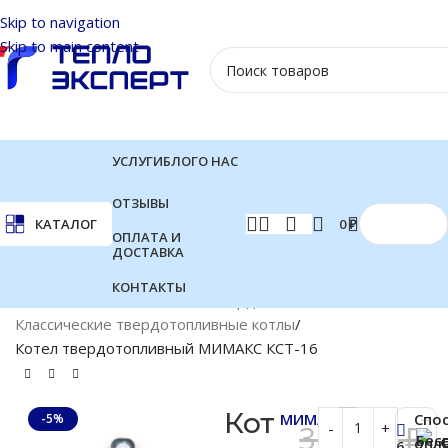
Skip to navigation
Skip to main content
УСЛУГИ
БЛОГ
О НАС
ОТЗЫВЫ
0
₽
КАТАЛОГ
ОПЛАТА И
ДОСТАВКА
КОНТАКТЫ
Главная
Котлы отопления
Твердотопливные котлы
Классические твердотопливные котлы
Котел твердотопливный МИМАКС КСТ-16
Кот
МИМАКС
Спо
-5%
31 500
₽
Бес
опл
6