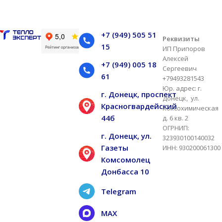
+7 (949) 505 51
Реквизиты
15
ИП Припоров
Алексей
+7 (949) 005 18
Сергеевич
61
+79493281543
Юр. адрес: г.
г. Донецк, проспект
Донецк, ул.
Красногвардейский
Коксохимическая
44б
д. 6 кв. 2
ОГРНИП:
г. Донецк, ул.
323930100140032
Газеты
ИНН: 930200061300
Комсомолец
Донбасса 10
Telegram
MAX