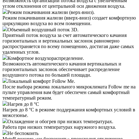
Возможность организации потока воздуха с увеличенным
углом отклонения от центральной оси движения воздуха.
Режим покачивания жалюзи (верх-вниз).
Режим покачивания жалюзи (вверх-вниз) создает комфортную
циркуляцию воздуха во всем помещении.
Объемный воздушный поток 3D.
Приятный поток воздуха за счет автоматического качания
горизонтальных и вертикальных заслонок равномерно
распространяется по всему помещению, достигая даже самых
удаленных углов.
Комфортное воздухораспределение.
Возможность автоматического качания вертикальных и
горизонтальных заслонок обеспечивает распределение
воздушного потока по большей площади.
Локальный комфорт Follow Me.
После выбора режима локального микроклимата Follow me на
пульте управления вам будет обеспечен самый комфортный
температурный режим.
Нагрев до 8 °С
Нагрев до 8 °С в режиме поддержания комфортных условий в
межсезонье.
Охлаждение и обогрев при низких температурах.
Работа при низких температурах наружного воздуха.
Не беспокоить
Mute
В режиме «не беспокоить» происходит отключение