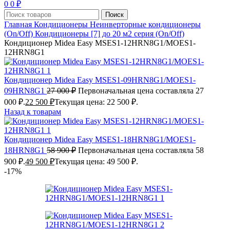
0
0
₽
Поиск
Главная
Кондиционеры
Неинверторные кондиционеры
(On/Off)
Кондиционеры [7] до 20 м2 серия (On/Off)
Кондиционер Midea Easy MSES1-12HRN8G1/MOES1-
12HRN8G1
Кондиционер Midea Easy MSES1-09HRN8G1/MOES1-
09HRN8G1
27 000
₽
Первоначальная цена составляла 27
000 ₽.
22 500
₽
Текущая цена: 22 500 ₽.
Назад к товарам
Кондиционер Midea Easy MSES1-18HRN8G1/MOES1-
18HRN8G1
58 900
₽
Первоначальная цена составляла 58
900 ₽.
49 500
₽
Текущая цена: 49 500 ₽.
-17%