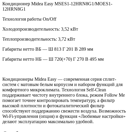
Кондиционер Midea Easy MSES1-12HRN8G1/MOES1-
12HRN8G1
Технология работы
On/Off
Холодопроизводительность: 3,52
кВт
Теплопроизводительность: 3,72
кВт
Габариты нетто ВБ — Ш 813
Г 201
В 289
мм
Габариты нетто НБ — Ш 720(+70)
Г 270
В 495
мм
Кондиционеры Midea Easy — современная серия сплит-
систем с матовым белым корпусом и набором функций для
комфортного микроклимата. Технология Self-Clean
поддерживает чистоту внутреннего блока, режим Follow Me
помогает точнее контролировать температуру, а фильтр
высокой плотности и фотокаталитический фильтр
способствуют поддержанию свежести воздуха. Возможность
Wi-Fi-управления (опция) и функция «Любимые настройки»
делают эксплуатацию максимально удобной.