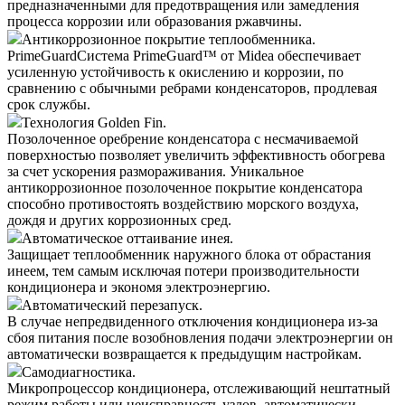
предназначенными для предотвращения или замедления
процесса коррозии или образования ржавчины.
Антикоррозионное покрытие теплообменника.
PrimeGuard
Система PrimeGuard™ от Midea обеспечивает
усиленную устойчивость к окислению и коррозии, по
сравнению с обычными ребрами конденсаторов, продлевая
срок службы.
Технология Golden Fin.
Позолоченное оребрение конденсатора с несмачиваемой
поверхностью позволяет увеличить эффективность обогрева
за счет ускорения размораживания. Уникальное
антикоррозионное позолоченное покрытие конденсатора
способно противостоять воздействию морского воздуха,
дождя и других коррозионных сред.
Автоматическое оттаивание инея.
Защищает теплообменник наружного блока от обрастания
инеем, тем самым исключая потери производительности
кондиционера и экономя электроэнергию.
Автоматический перезапуск.
В случае непредвиденного отключения кондиционера из-за
сбоя питания после возобновления подачи электроэнергии он
автоматически возвращается к предыдущим настройкам.
Самодиагностика.
Микропроцессор кондиционера, отслеживающий нештатный
режим работы или неисправность узлов, автоматически