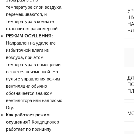
температуре слои воздуха
У
перемешиваются, и
Ш
температура в комнате
НА
становится равномерной.
Б
РЕЖИМ ОСУШЕНИЯ:
Направлен на удаление
избыточной влаги из
воздуха, при этом
температура в помещении
остаётся неизменной. На
Д
пульте управления режим
П
вентиляции обычно
П
обозначается значком
вентилятора или надписью
Dry.
М
Как работает режим
осушения?
Кондиционер
работает по принципу: