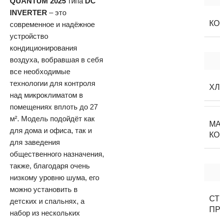
QUANTUM 2025
типа
DC
INVERTER
– это
К
современное и надёжное
устройство
кондиционирования
воздуха, вобравшая в себя
все необходимые
технологии для контроля
Х
над микроклиматом в
помещениях вплоть до 27
м². Модель подойдёт как
М
для дома и офиса, так и
К
для заведения
общественного назначения,
также, благодаря очень
низкому уровню шума, его
можно установить в
С
детских и спальнях, а
П
набор из нескольких