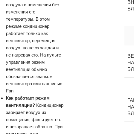
ВН
воздуха в помещении без
Б
изменения его
температуры. В этом
режиме кондиционер
работает только как
вентилятор, перемещая
воздух, но не охлаждая и
не нагревая его. На пульте
В
управления режим
НА
вентиляции обычно
Б
обозначается значком
вентилятора или надписью
Fan.
Как работает режим
Г
вентиляции?
Кондиционер
НА
забирает воздух из
Б
помещения, фильтрует его
и возвращает обратно. При
этом разные по