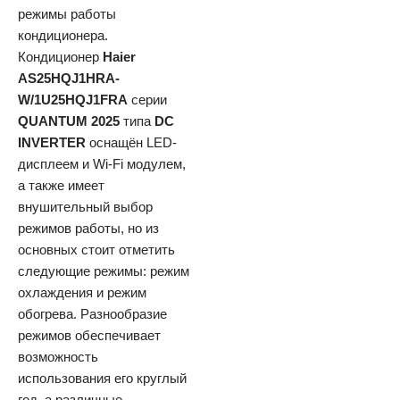
режимы работы
кондиционера.
Кондиционер
Haier
AS25HQJ1HRA-
W/1U25HQJ1FRA
серии
QUANTUM 2025
типа
DC
INVERTER
оснащён LED-
дисплеем и Wi-Fi модулем,
а также имеет
внушительный выбор
режимов работы, но из
основных стоит отметить
следующие режимы: режим
охлаждения и режим
обогрева. Разнообразие
режимов обеспечивает
возможность
использования его круглый
год, а различные