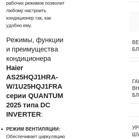
рабочих режимов позволит
любому настроить
кондиционер так, как
удобно ему.
Режимы, функции
ВЕ
и преимущества
Б
кондиционера
Haier
AS25HQJ1HRA-
Г
W/1U25HQJ1FRA
ВН
серии QUANTUM
Б
2025 типа DC
INVERTER
:
У
РЕЖИМ ВЕНТИЛЯЦИИ:
Ш
Обеспечивает циркуляцию