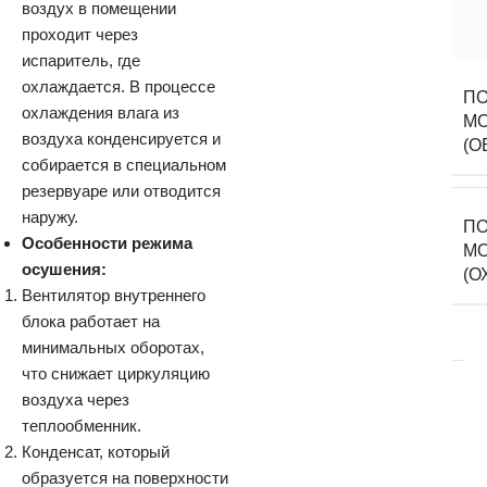
воздух в помещении
проходит через
испаритель, где
охлаждается. В процессе
ПО
охлаждения влага из
М
воздуха конденсируется и
(О
собирается в специальном
резервуаре или отводится
наружу.
ПО
Особенности режима
М
осушения:
(О
Вентилятор внутреннего
блока работает на
минимальных оборотах,
что снижает циркуляцию
воздуха через
теплообменник.
Конденсат, который
образуется на поверхности