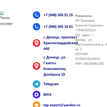
+7 (949) 505 51 15
Реквизиты
ИП Припоров
Алексей Сергеевич
+7 (949) 005 18 61
+79493281543
Юр. адрес: г.
г. Донецк, проспект
Донецк, ул.
Красногвардейский
Коксохимическая д. 6
44б
кв. 2
ОГРНИП:
г. Донецк, ул.
323930100140032
Газеты
ИНН: 930200061300
Комсомолец
Донбасса 10
Telegram
MAX
tep.expert@yandex.ru