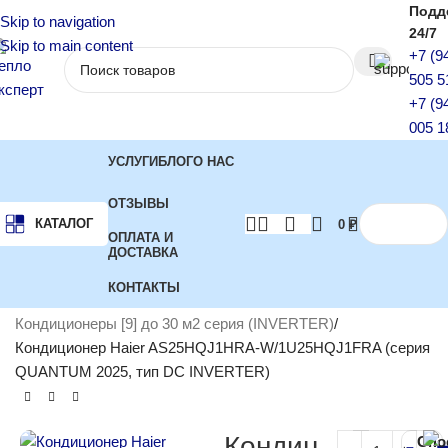
Подд
Skip to navigation
24/7
Skip to main content
+7 (9
505 5
+7 (9
005 1
УСЛУГИ
БЛОГ
О НАС
ОТЗЫВЫ
КАТАЛОГ
0
₽
ОПЛАТА И
ДОСТАВКА
КОНТАКТЫ
Главная
Кондиционеры
Инверторные кондиционеры
Кондиционеры [9] до 30 м2 серия (INVERTER)
Кондиционер Haier AS25HQJ1HRA-W/1U25HQJ1FRA (серия
QUANTUM 2025, тип DC INVERTER)
Кондиц
Спо