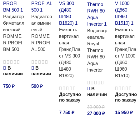
Радиатор
Радиатор
биметалл
алюмини
ический
евый
Емкость
Емкость
Водонагр
ROMME
ROMME
вертикал
вертикал
еватель
R PROFI
R PROFI
ьная
ьная
Royal
BM 500
AL 500
ГрандПла
ГрандПла
Thermo
ст VS 300
ст V 1000
RWH 80
(Д480
(Д960
Aqua
В
В
Ш480
Ш960
Inverter
наличии
наличии
В1820)
В1510)
750
₽
590
₽
В
Доступно
наличии
Доступно
В корзину
В корзину
по заказу
по заказу
30 000
₽
7 750
₽
15 950
₽
27 000
₽
В корзину
В корзину
В корзину