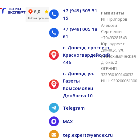
+7 (949) 505 51
Реквизиты
15
ИП Припоров
Алексей
+7 (949) 005 18
Сергеевич
61
+79493281543
Юр. адрес: г.
г. Донецк, проспект
Донецк, ул.
Красногвардейский
Коксохимическая
44б
д. 6 кв. 2
ОГРНИП:
г. Донецк, ул.
323930100140032
Газеты
ИНН: 930200061300
Комсомолец
Донбасса 10
Telegram
MAX
tep.expert@yandex.ru