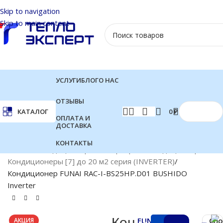
Skip to navigation
Skip to main content
УСЛУГИ
БЛОГ
О НАС
ОТЗЫВЫ
0
₽
КАТАЛОГ
ОПЛАТА И
ДОСТАВКА
КОНТАКТЫ
Главная
Кондиционеры
Инверторные кондиционеры
Кондиционеры [7] до 20 м2 серия (INVERTER)
Кондиционер FUNAI RAC-I-BS25HP.D01 BUSHIDO
Inverter
Кон
FUNAI
Сп
АКЦИЯ