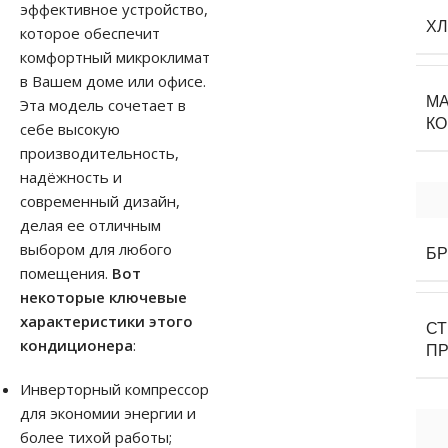
эффективное устройство,
Х
которое обеспечит
комфортный микроклимат
в Вашем доме или офисе.
М
Эта модель сочетает в
К
себе высокую
производительность,
надёжность и
современный дизайн,
делая ее отличным
выбором для любого
Б
помещения.
Вот
некоторые ключевые
характеристики этого
С
кондиционера
:
П
Инверторный компрессор
для экономии энергии и
более тихой работы;