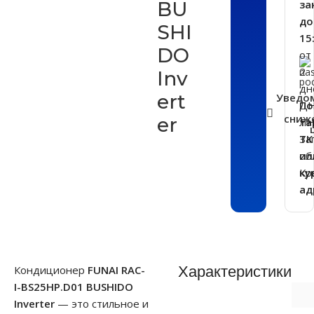
BU
за
до
SHI
15
DO
от
2
Inv
дн
ert
Уведо
ДН
По
сниж
er
ЛН
та
За
ТК
об
ил
Кр
ку
ад
Характеристики
Кондиционер
FUNAI RAC-
I-BS25HP.D01 BUSHIDO
Inverter
— это стильное и