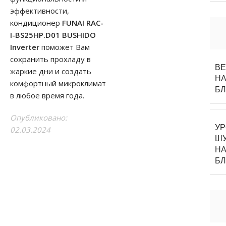
эффективности,
кондиционер
FUNAI RAC-
I-BS25HP.D01 BUSHIDO
Inverter
поможет Вам
сохранить прохладу в
В
жаркие дни и создать
НА
комфортный микроклимат
Б
в любое время года.
Опубликовано:
У
02.03.2024
Ш
НА
Б