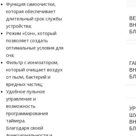
Функция самоочистки,
которая обеспечивает
длительный срок службы
В
ВН
устройства;
Б
Режим «Сон», который
позволяет создать
оптимальные условия для
сна;
Фильтр с ионизатором,
Г
который очищает воздух
ВН
от пыли, бактерий и
Б
вредных частиц;
Удобное пульное
управление и
возможность
У
программирования
Ш
таймера.
ВН
Благодаря своей
Б
функциональности и