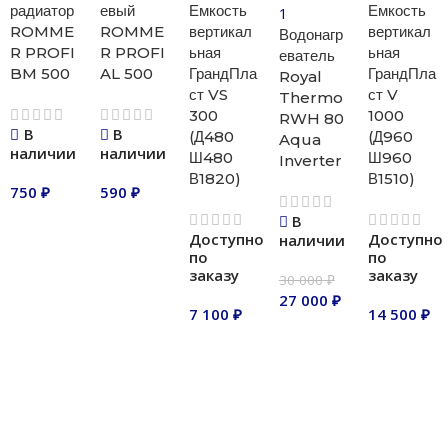
радиатор
евый
Емкость
Емкость
ROMME
ROMME
вертикал
вертикал
Водонагр
R PROFI
R PROFI
ьная
ьная
еватель
BM 500
AL 500
ГрандПла
ГрандПла
Royal
ст VS
ст V
Thermo
300
1000
RWH 80
В
В
(Д480
(Д960
Aqua
наличии
наличии
Ш480
Ш960
Inverter
В1820)
В1510)
750
₽
590
₽
В
В корзину
В корзину
Доступно
Доступно
наличии
по
по
заказу
заказу
30 000
₽
27 000
₽
7 100
₽
14 500
₽
В корзину
В корзину
В корзину