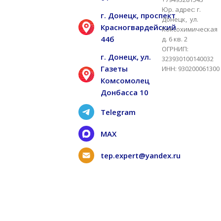
Юр. адрес: г.
г. Донецк, проспект
Донецк, ул.
Красногвардейский
Коксохимическая
44б
д. 6 кв. 2
ОГРНИП:
г. Донецк, ул.
323930100140032
Газеты
ИНН: 930200061300
Комсомолец
Донбасса 10
Telegram
MAX
tep.expert@yandex.ru