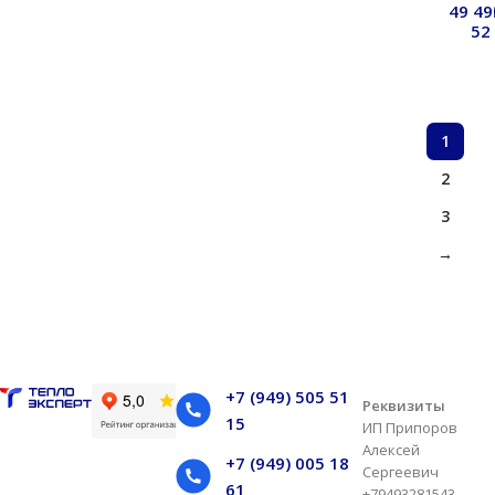
49 4
Подро
52
Под
П
1
2
3
→
+7 (949) 505 51
Реквизиты
15
ИП Припоров
Алексей
+7 (949) 005 18
Сергеевич
61
+79493281543