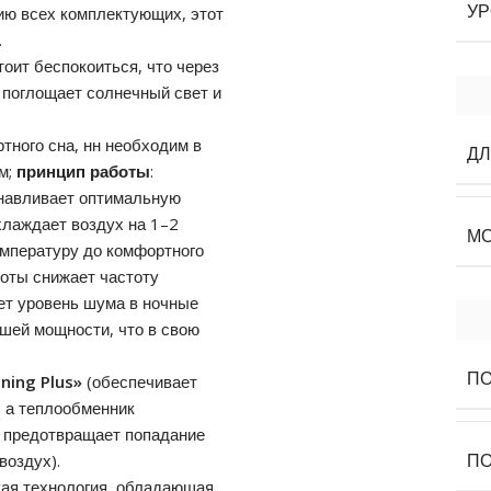
ию всех комплектующих, этот
УР
.
тоит беспокоиться, что через
л поглощает солнечный свет и
тного сна, нн необходим в
Д
м;
принцип работы
:
анавливает оптимальную
хлаждает воздух на 1–2
М
емпературу до комфортного
боты снижает частоту
ает уровень шума в ночные
ьшей мощности, что в свою
ПО
ning Plus»
(обеспечивает
, а теплообменник
о предотвращает попадание
воздух).
ПО
кая технология, обладающая