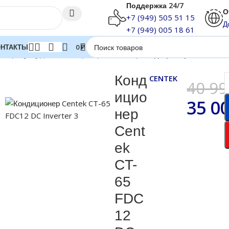
Поддержка 24/7
О
+7 (949) 505 51 15
Д
+7 (949) 005 18 61
ОНТАКТЫ
0
₽
онеры [12] до 40 м2 серия (INVERTER)
Кондиционер Centek CT-
Конд
CENTEK
40 9
ицио
35 0
нер
Cent
ek
CT-
65
FDC
12