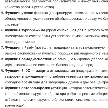
автоматически, без участия пользователя, и может быть оч
качества работы устройства).
Функция утечки фреона
(контролирует герметичность холод
обнаруживается уменьшение объёма фреона, то сразу же бл
системы).
Функция турборежима
(предназначенная для быстрого охл
помещения за счет работы устройства на максимальной мощн
периода времени).
Функция «iFeel»
(позволяет поддерживать установленную п
районе расположения пульта с помощью размещённого в нём 
Функция самодиагностики
(с помощью микропроцессора ко
идёт отслеживание состояния блоков кондиционера)
Функция 8–0С — защита от замерзания
(поддержание темп
заморозить помещение и потребляя минимум электроэнергии,
холодное время года для загородных домов и дач без центра
Функция авторазморозки
(функция, которая автоматическ
теплообменник наружного блока при работе в режиме обогрев
избежать поломки наружного блока сплит-системы, если он 
время года).