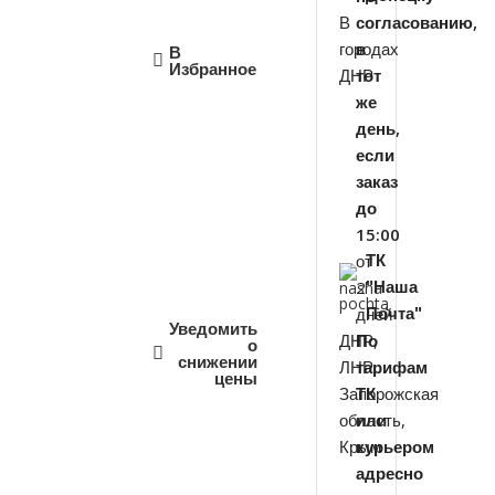
В
согласованию,
городах
в
В
Избранное
ДНР
тот
же
день,
если
заказ
до
15:00
от
ТК
2
"Наша
дней
Почта"
Уведомить
ДНР,
По
о
снижении
ЛНР,
тарифам
цены
Запорожская
ТК
область,
или
Крым
курьером
адресно