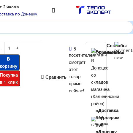
т 2 часов
оставка по Донецку
65 FDC12 DC Inverter
Способы
90
₽
5
Бесплатно
оплаты:
Самовывоз
посетителей
00
В
₽
В
смотрят
корзину
Донецке
этот
Покупка
со
товар
Сравнить
в 1 клик
складов
прямо
магазина
сейчас!
(Калининский
район)
от
Доставка
800
курьером
руб
по
по
Донецку