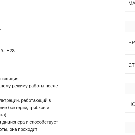
МА
4
Б
15…+28
СТ
нтиляция.
жнему режиму работы после
льтрации, работающий в
Н
ие бактерий, грибков и
ка).
ондиционера и способствует
оты, она проходит