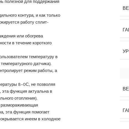
ень полезной для поддержания
ВЕ
ильного контура, и как только
окируется работу сплит-
ГА
аждения или обогрева
ости в течение короткого
УР
ользователем температуру в
температурного датчика).
нтролирует режим работы, а
ературы 8–0С, не позволяя
ВЕ
 эта функция актуальна в
льного отопления).
и размораживающая
ГА
а, эта функция помогает
покрывается инеем в холодное