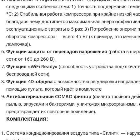
следующими особенностями:
1)
Точность поддержания темп
°С;
2)
Стабильная работа компрессора при крайне низкой час
благодаря чему достигается максимальная энергоэффективн
эксплуатационные затраты в 5 раз;
3)
Потребление энергии 
оборотах компрессора — всего 45 Вт (к примеру, это меньш
лампочка)).
Функции защиты от перепадов напряжения
(работа в шир
сети: от 160 до 260 В).
Функция «WiFi Ready»
(способность устройства подключать
беспроводной сети).
Функция 4D-обдува
с возможностью регулировки направлен
помощью пульта, который идёт в комплекте.
Антибактериальный COMBO фильтр (
фильтр тройного дей
пылью, вирусами и бактериями, уничтожая микроорганизмы, 
предотвращает их повторное появление).
Комплектация:
Система кондиционирования воздуха типа «Сплит»: — наруж