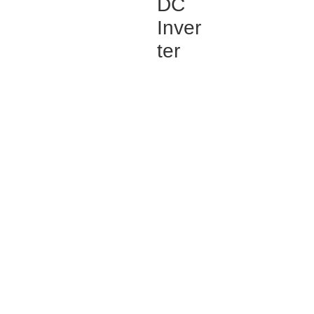
DC
Inver
ter