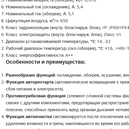
Номинальный ток (охлаждение), А: 5,4
Номинальный ток (обогрев), А: 5,1
Циркуляция воздуха, м³/ч: 650
Класс гидроизоляции (внутр. блок/наруж. блок), IP: IPX0/IPX
Класс электрозащиты (внутр. блок/наруж. блок), Class: I/I
Диапазон устанавливаемой температуры,
°C
: 16…32
Рабочий диапазон температур (охл./обогрев),
°C
: +16…+49/-
Класс энергоэффективности: A++
Особенности и преимущества:
Разнообразие функций
: охлаждение, обогрев, осушение, ве
Функция авторестарта
(автоматическое возвращение к пре
сбоя питания в электросети).
Противогрибковая функция
(элемент сложной системы фи
связке с другими компонентами, предотвращая распространен
плесени, способных приносить вред органам дыхания челове
Функция автоочистки
(активизируется после отключения к
удалению влажности и грязи, накопившихся во время его раб