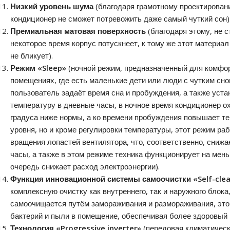
Низкий уровень шума
(благодаря грамотному проектирован
кондиционер не сможет потревожить даже самый чуткий сон)
Премиальная матовая поверхность
(благодаря этому, не с
некоторое время корпус потускнеет, к тому же этот материа
не бликует).
Режим «Sleep»
(ночной режим, предназначенный для комфор
помещениях, где есть маленькие дети или люди с чутким сно
пользователь задаёт время сна и пробуждения, а также уст
температуру в дневные часы, в ночное время кондиционер о
градуса ниже нормы, а ко времени пробуждения повышает т
уровня, но и кроме регулировки температуры, этот режим ра
вращения лопастей вентилятора, что, соответственно, сниж
часы, а также в этом режиме техника функционирует на мен
очередь снижает расход электроэнергии).
Функция инновационной системы самоочистки «Self-clea
комплексную очистку как внутреннего, так и наружного блока
самоочищается путём замораживания и размораживания, эт
бактерий и пыли в помещение, обеспечивая более здоровый 
Технология «Progressive inverter»
(передовая климатичес