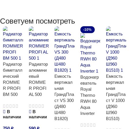
Советуем посмотреть
-10%
Радиатор
Радиатор
биметалл
алюмини
ический
евый
Емкость
Емкость
Водонагр
ROMME
ROMME
вертикал
вертикал
еватель
R PROFI
R PROFI
ьная
ьная
Royal
BM 500
AL 500
ГрандПла
ГрандПла
Thermo
ст VS 300
ст V 1000
RWH 80
(Д480
(Д960
Aqua
В
В
Ш480
Ш960
Inverter
наличии
наличии
В1820)
В1510)
750
₽
590
₽