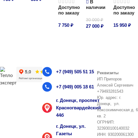
В
Доступно
наличии
Доступно
В корзину
В корзину
по заказу
по заказу
30 000
₽
7 750
₽
15 950
₽
27 000
₽
В корзину
В корзину
В корзину
+7 (949) 505 51 15
Реквизиты
ИП Припоров
Алексей Сергеевич
+7 (949) 005 18 61
+79493281543
Юр. адрес: г.
г. Донецк, проспект
Донецк, ул.
Красногвардейский
Коксохимическая д. 6
44б
кв. 2
ОГРНИП:
г. Донецк, ул.
323930100140032
Газеты
ИНН: 930200061300