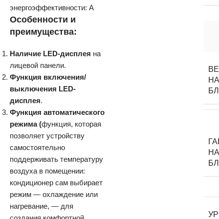
энергоэффективности: A
Особенности и
преимущества:
Наличие LED-дисплея
на
лицевой панели.
В
Функция включения/
НА
выключения LED-
Б
дисплея
.
Функция автоматического
режима (
функция, которая
позволяет устройству
Г
самостоятельно
НА
поддерживать температуру
Б
воздуха в помещении:
кондиционер сам выбирает
режим — охлаждение или
нагревание, — для
У
создания комфортной