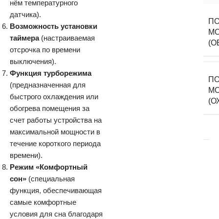
нём температурного
датчика).
ПО
Возможность установки
М
таймера
(настраиваемая
(О
отсрочка по времени
выключения).
Функция турборежима
ПО
(предназначенная для
М
быстрого охлаждения или
(О
обогрева помещения за
счет работы устройства на
максимальной мощности в
течение короткого периода
времени).
Режим «Комфортный
сон»
(специальная
функция, обеспечивающая
самые комфортные
условия для сна благодаря