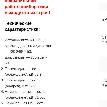
неправильной
работе прибора или
выходу его из строя!
Б
Технические
характеристики:
С
Источник питания, В/Гц:
П
рекомендованный диапазон
— 220-240/ ~ 50,
допустимый — 198-252/ ~
50
Производительность
(охлаждение), кВт: 5,3
Производительность
Н
Р
(обогрев), кВт: 5,45
Номинальная мощность
(охлаждение), кВт: 1,656
Номинальная мощность