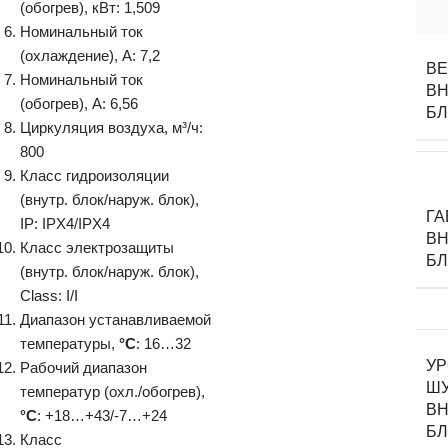
(обогрев), кВт: 1,509
Номинальный ток
(охлаждение), А: 7,2
В
Номинальный ток
ВН
(обогрев), А: 6,56
Б
Циркуляция воздуха, м³/ч:
800
Класс гидроизоляции
(внутр. блок/наруж. блок),
Г
IP: IPX4/IPX4
ВН
Класс электрозащиты
Б
(внутр. блок/наруж. блок),
Class: I/I
Диапазон устанавливаемой
температуры,
°C
: 16…32
У
Рабочий диапазон
Ш
температур (охл./обогрев),
ВН
°C
: +18…+43/-7…+24
Б
Класс