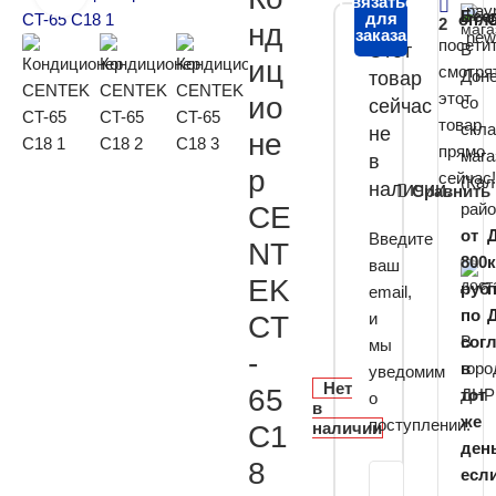
Связаться
Бес
для
опл
2
нд
заказа
посети
Этот
В
иц
смотря
Дон
товар
этот
ио
со
сейчас
товар
скл
не
не
прямо
мага
в
р
сейчас
(Кал
наличии.
Сравнить
райо
CE
от
Введите
NT
800
ваш
EK
руб
email,
по
и
CT
В
сог
мы
-
горо
в
уведомим
Нет
65
ДНР
тот
о
в
же
поступлении.
наличии
C1
ден
8
есл