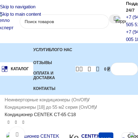
Подд
Skip to navigation
24/7
Skip to main content
+7 (9
505 5
+7 (9
005 1
УСЛУГИ
БЛОГ
О НАС
ОТЗЫВЫ
КАТАЛОГ
0
₽
ОПЛАТА И
ДОСТАВКА
КОНТАКТЫ
Главная
Кондиционеры
Неинверторные кондиционеры (On/Off)
Кондиционеры [18] до 55 м2 серия (On/Off)
Кондиционер CENTEK CT-65 C18
Нажмите, чтобы увеличить
Ко
CENTEK
Спо