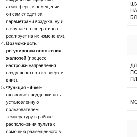
Ш
атмосферы в помещении,
НА
он сам следит за
Б
параметрами воздуха, ну и
в случае его оперативно
реагирует на их изменения).
Возможность
регулировки положения
жалюзей
(процесс
настройки направления
Д
П
воздушного потока вверх и
П
вниз).
Функция «iFeel»
(позволяет поддерживать
установленную
М
пользователем
температуру в районе
расположения пульта с
помощью размещённого в