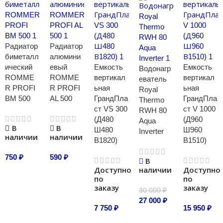
Радиатор
Радиатор
биметалл
алюмини
ический
евый
Емкость
Емкость
Водонагр
ROMME
ROMME
вертикал
вертикал
еватель
R PROFI
R PROFI
ьная
ьная
Royal
BM 500
AL 500
ГрандПла
ГрандПла
Thermo
ст VS 300
ст V 1000
RWH 80
(Д480
(Д960
Aqua
В
В
Ш480
Ш960
Inverter
наличии
наличии
В1820)
В1510)
750
₽
590
₽
В
Доступно
наличии
Доступно
В корзину
В корзину
по
по
заказу
заказу
30 000
₽
27 000
₽
7 750
₽
15 950
₽
В корзину