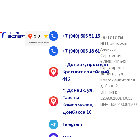
В корзину
В корзину
+7 (949) 505 51 15
Реквизиты
ИП Припоров
Алексей
+7 (949) 005 18 61
Сергеевич
+79493281543
г. Донецк, проспект
Юр. адрес: г.
Красногвардейский
Донецк, ул.
44б
Коксохимическая
д. 6 кв. 2
г. Донецк, ул.
ОГРНИП:
Газеты
323930100140032
Комсомолец
ИНН: 930200061300
Донбасса 10
Telegram