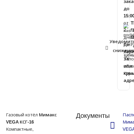
зака
до
15:0
от
Т
2
"
дне
П
Уведомит
ДНР
По
снижени
ЛНР
тар
цен
Запо
ТК
обла
или
Кры
кур
адр
Документы
Газовый котёл
Мимакс
Пасп
VEGA КСГ-16
Мима
Компактные,
VEGA