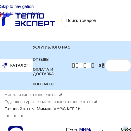
Skip to navigation
Skip to main content
УСЛУГИ
БЛОГ
О НАС
ОТЗЫВЫ
КАТАЛОГ
0
₽
ОПЛАТА И
ДОСТАВКА
КОНТАКТЫ
Главная
Котлы отопления
Газовые котлы
Напольные газовые котлы
Одноконтурные напольные газовые котлы
Газовый котел Мимакс VEGA КСГ-16
Газ
МИМАКС
Спо
-10%