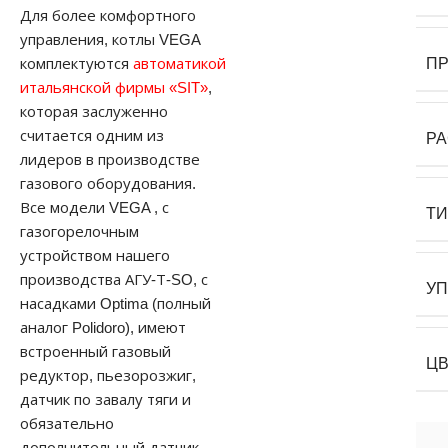
Для более комфортного
управления, котлы VEGA
комплектуются
а
втоматикой
П
итальянской фирмы «SIT»
,
которая заслуженно
считается одним из
Р
лидеров в производстве
газового оборудования.
Все модели VEGA , с
Т
газогорелочным
устройством нашего
производства АГУ-Т-SO, с
У
насадками Optima (полный
аналог Polidoro), имеют
встроенный газовый
Ц
редуктор, пьезорозжиг,
датчик по завалу тяги и
обязательно
дополнительный датчик