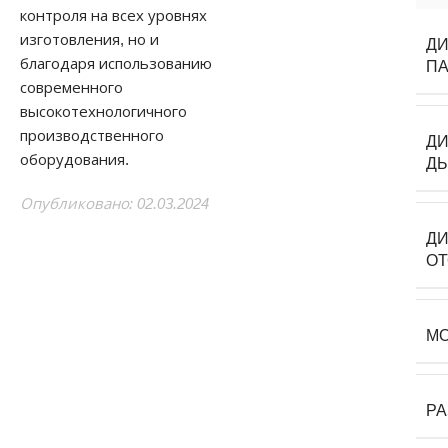
контроля на всех уровнях
изготовления, но и
ДИ
благодаря использованию
ПА
современного
высокотехнологичного
производственного
Д
оборудования.
Д
Опубликовано: 02.03.2024
ДИ
О
М
Р