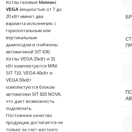
Котлы газовые
Мимакс
VEGA
мощностью от 7 до
20 кВт имеют два
Б
варианта исполнения: с
горизонтальным или
вертикальным
С
дымоходом и снабжены
П
автоматикой SIT 630.
Котлы VEGA 25кВт и 31
кВт комплектуются MINI
SIT 710. VEGA 40кВт и
VEGA 50кВт
комплектуются блоком
П
автоматики SIT 820 NOVA,
АВ
что дает возможность
подключать
Постоянное качество
продукции достигается не
только за счет жесткого