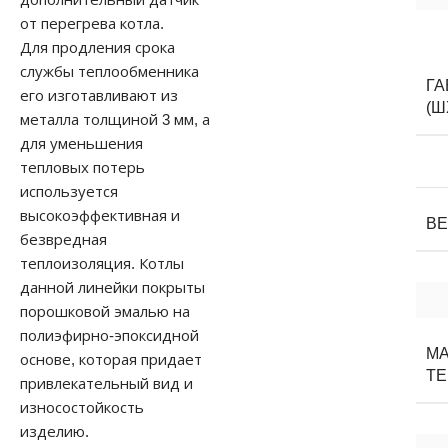
от перегрева котла.
Для продления срока
службы теплообменника
Г
его изготавливают из
(Ш
металла толщиной 3 мм, а
для уменьшения
тепловых потерь
используется
высокоэффективная и
В
безвредная
теплоизоляция. Котлы
данной линейки покрыты
порошковой эмалью на
полиэфирно-эпоксидной
М
основе, которая придает
Т
привлекательный вид и
износостойкость
изделию.