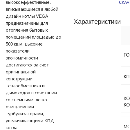
высокоэффективные,
СКАЧ
вписывающиеся в любой
дизайн котлы VEGA
Характеристики
предназначены для
отопления бытовых
помещений площадью до
500 кв.м. Высокие
показатели
ГО
экономичности
достигаются за счет
оригинальной
КП
конструкции
теплообменника и
дымоходов в сочетании
К
со съемными, легко
К
очищаемыми
турбулизаторами,
увеличивающими КПД
М
котла.