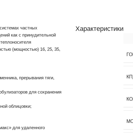
Характеристики
системах частных
ений как с принудительной
 теплоносителя
стью (мощностью) 16, 25, 35,
ГО
КП
енника, прерывания тяги,
урбулизаторов для сохранения
КО
ной облицовки;
М
макс» для удаленного