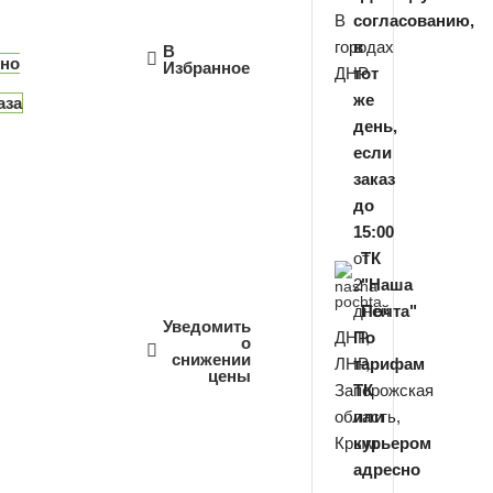
В
согласованию,
городах
в
В
пно
Избранное
ДНР
тот
же
аза
день,
если
заказ
до
15:00
от
ТК
2
"Наша
дней
Почта"
Уведомить
ДНР,
По
о
снижении
ЛНР,
тарифам
цены
Запорожская
ТК
область,
или
Крым
курьером
адресно