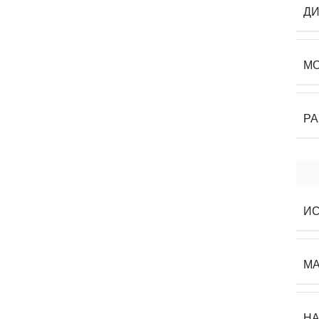
ДИ
М
Р
И
МА
Н