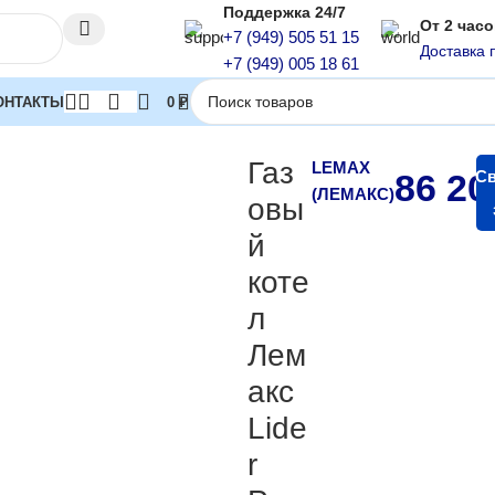
Поддержка 24/7
От 2 час
+7 (949) 505 51 15
Доставка 
+7 (949) 005 18 61
ОНТАКТЫ
0
₽
 котлы
Одноконтурные напольные газовые котлы
Газовый котел 
Газ
LEMAX
86 2
Св
(ЛЕМАКС)
овы
й
коте
л
Лем
акс
Lide
r