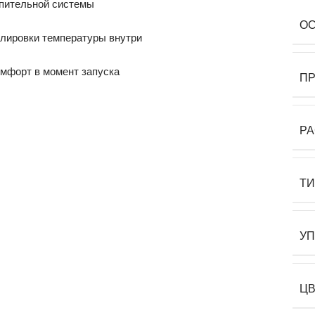
опительной системы
О
улировки температуры внутри
омфорт в момент запуска
П
Р
Т
У
Ц