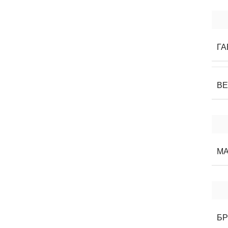
ГА
В
М
Б