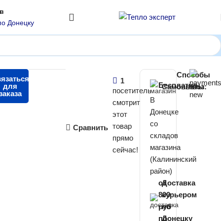
ов
по Донецку
Лемакс Lider Pro 16 кВт
Способы
00
язаться
₽
1
Бесплатно
для
Самовывоз
оплаты:
посетитель
заказа
В
смотрит
Донецке
этот
со
товар
Сравнить
складов
прямо
магазина
сейчас!
(Калининский
район)
от
Доставка
800
курьером
руб
по
по
Донецку