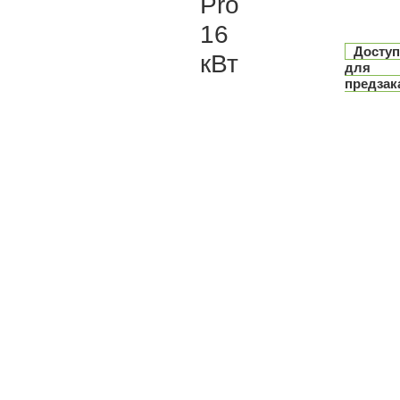
Pro
16
Досту
кВт
для
предзак