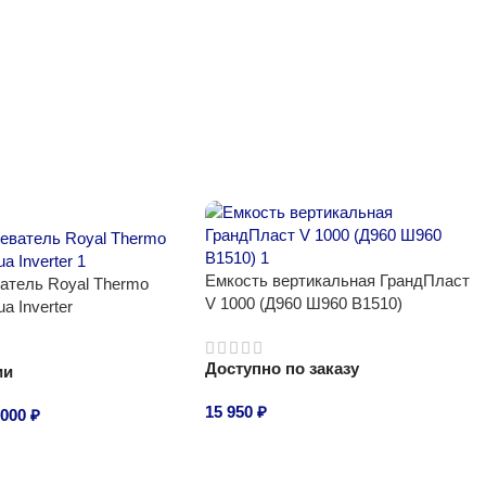
Емкость вертикальная ГрандПласт
атель Royal Thermo
V 1000 (Д960 Ш960 В1510)
a Inverter
Доступно по заказу
ии
15 950
₽
 000
₽
В корзину