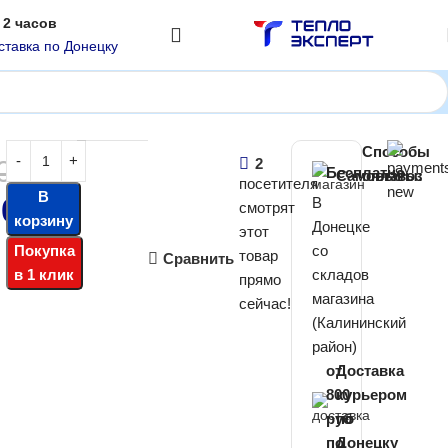
 2 часов
ставка по Донецку
Способы
00
₽
2
Бесплатно
Самовывоз
оплаты:
посетителя
В
00
₽
В
смотрят
корзину
Донецке
этот
Покупка
со
товар
Сравнить
в 1 клик
складов
прямо
магазина
сейчас!
(Калининский
район)
от
Доставка
800
курьером
руб
по
по
Донецку