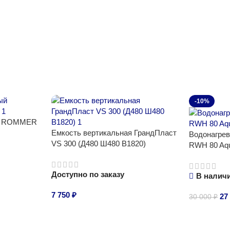
-10%
ый ROMMER
Емкость вертикальная ГрандПласт
Водонагрев
VS 300 (Д480 Ш480 В1820)
RWH 80 Aqu
Доступно по заказу
В налич
7 750
₽
27
30 000
₽
В корзину
В корзину