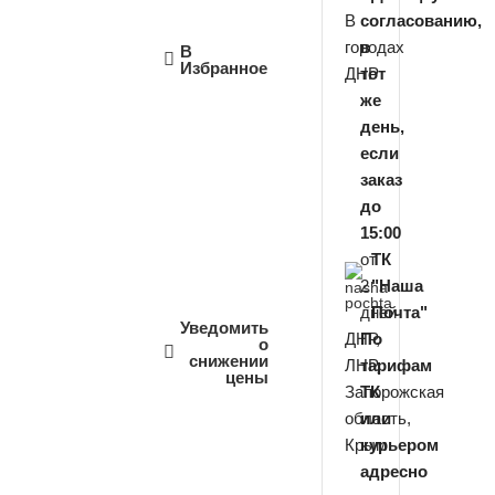
В
согласованию,
городах
в
В
Избранное
ДНР
тот
же
день,
если
заказ
до
15:00
от
ТК
2
"Наша
дней
Почта"
Уведомить
ДНР,
По
о
снижении
ЛНР,
тарифам
цены
Запорожская
ТК
область,
или
Крым
курьером
адресно