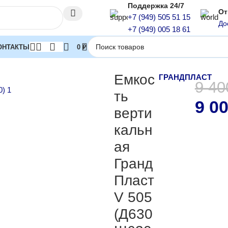
Поддержка 24/7
От
+7 (949) 505 51 15
До
+7 (949) 005 18 61
ОНТАКТЫ
0
₽
кость вертикальная ГрандПласт V 505 (Д630 Ш630 В1760)
Емкос
ГРАНДПЛАСТ
9 4
ть
9 0
верти
кальн
ая
Гранд
Пласт
V 505
(Д630