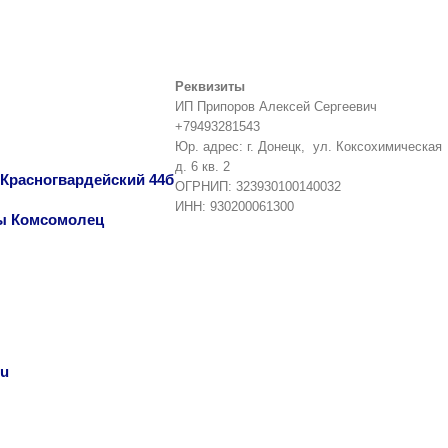
Реквизиты
ИП Припоров Алексей Сергеевич
+79493281543
Юр. адрес: г. Донецк, ул. Коксохимическая
д. 6 кв. 2
т Красногвардейский 44б
ОГРНИП: 323930100140032
ИНН: 930200061300
еты Комсомолец
ru