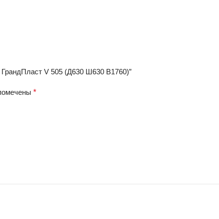
 ГрандПласт V 505 (Д630 Ш630 В1760)”
 помечены
*