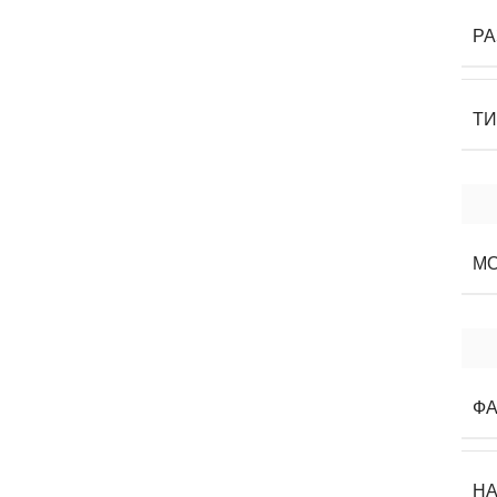
Р
ТИ
М
ФА
Н