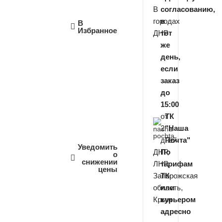
В
согласованию,
городах
в
В
Избранное
ДНР
тот
же
день,
если
заказ
до
15:00
от
ТК
2
"Наша
дней
Почта"
Уведомить
ДНР,
По
о
снижении
ЛНР,
тарифам
цены
Запорожская
ТК
область,
или
Крым
курьером
адресно