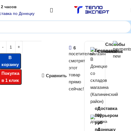
 2 часов
ставка по Донецку
Способы
00
₽
6
Бесплатно
Самовывоз
оплаты:
посетителей
В
В
смотрят
корзину
Донецке
этот
Покупка
со
товар
Сравнить
в 1 клик
складов
прямо
магазина
сейчас!
(Калининский
район)
от
Доставка
800
курьером
руб
по
по
Донецку