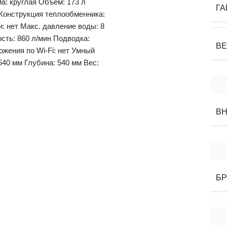
а: круглая Объем: 173 л
ГА
 Конструкция теплообменника:
: нет Макс. давление воды: 8
сть: 860 л/мин Подводка:
В
жения по Wi-Fi: нет Умный
540 мм Глубина: 540 мм Вес:
ВН
Б