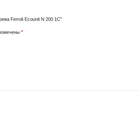
ва Ferroli Ecounit N 200 1C”
 помечены
*