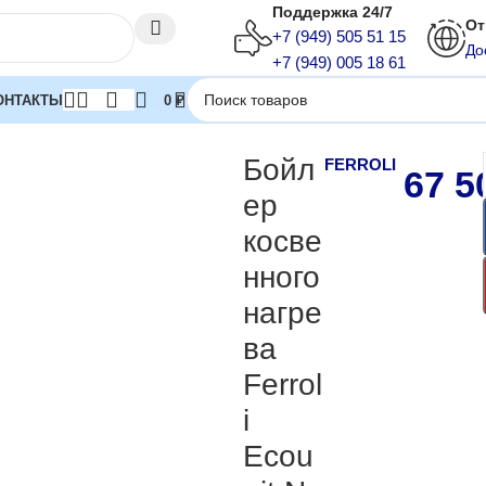
Поддержка 24/7
От
+7 (949) 505 51 15
До
+7 (949) 005 18 61
ОНТАКТЫ
0
₽
 косвенного нагрева Ferroli Ecounit N 200 1C
Бойл
FERROLI
67 5
ер
косве
нного
нагре
ва
Ferrol
i
Ecou