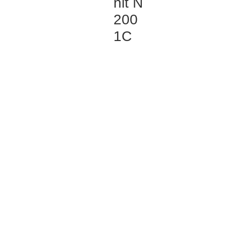
nit N
200
1C