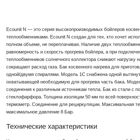
Ecounit N — это серия высокопроизводимых бойлеров косвен
теплообменниками. Ecounit N создан для тех, кто хочет исп
полном объеме, не переплачивая. Наличие двух теплообмен
равномерность и скорость прогрева бойлера, а при подключе
теплообменников солнечного коллектора снижают нагрузку н
сокращают расход газа. Бак косвенного нагрева для пригото
одной/двумя спиралями. Модель 1С снабжена одной вытяну
охватывающей необходимую для прогрева часть бака. Модел
соединения к различным источникам тепла. Бак из стали с п
стеклофарфора. Толщина изоляции 50 мм по всей поверхнос
термометр. Соединение для рециркуляции. Максимальная те
максимальное давление 8 Бар.
Технические характеристики