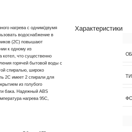
Характеристики
ного нагрева с одним/двумя
ользовать водоснабжение в
ников (2С) повышают
нии к одному из
О
а котел, что существенно
вления горячей бытовой воды с
той спиралью, широко
Т
ь 2С имеет 2 спирали для
окрытием из голубого
ти бака. Надежный ABS
мпература нагрева 95С,
Ф