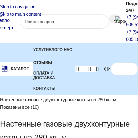
Подд
Skip to navigation
24/7
Skip to main content
+7 (9
505 5
+7 (9
005 1
УСЛУГИ
БЛОГ
О НАС
ОТЗЫВЫ
КАТАЛОГ
0
₽
ОПЛАТА И
ДОСТАВКА
КОНТАКТЫ
Главная
Котлы отопления
Настенные газовые двухконтурные котлы на 280 кв. м
Показаны все (10)
Настенные газовые двухконтурные
котлы на 280 кв. м