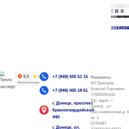
В
В
наличи
нали
150 000
185 0
В корзи
В ко
+7 (949) 505 51 15
Реквизиты
ИП Припоров
Алексей Сергеевич
+7 (949) 005 18 61
+79493281543
Юр. адрес: г.
г. Донецк, проспект
Донецк, ул.
Красногвардейский
Коксохимическая д. 6
44б
кв. 2
ОГРНИП:
г. Донецк, ул.