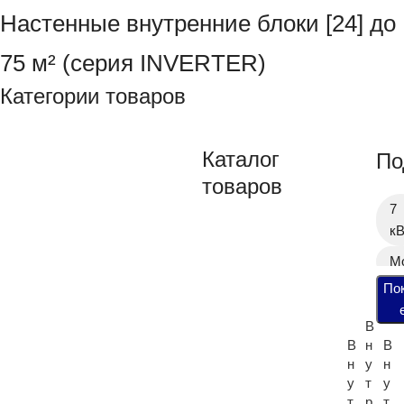
Настенные внутренние блоки [24] до
75 м² (серия INVERTER)
Категории товаров
Каталог
По
товаров
ЦЕНА
7
кВ
М
По
Д
ча
В
д
В
н
В
БРЕНД
н
у
н
Д
у
т
у
с
СТРАНА
т
р
т