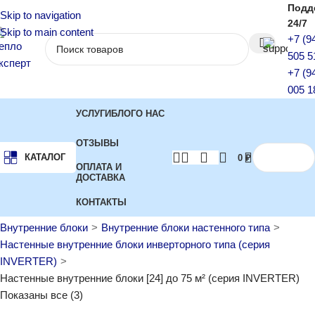
Подд
Skip to navigation
24/7
Skip to main content
+7 (9
505 5
+7 (9
005 1
УСЛУГИ
БЛОГ
О НАС
ОТЗЫВЫ
КАТАЛОГ
0
₽
ОПЛАТА И
ДОСТАВКА
КОНТАКТЫ
Главная
Кондиционеры
Мультисплит-системы
Внутренние блоки
Внутренние блоки настенного типа
Настенные внутренние блоки инверторного типа (серия
INVERTER)
Настенные внутренние блоки [24] до 75 м² (серия INVERTER)
Показаны все (3)