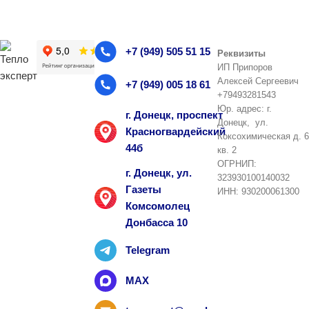
+7 (949) 505 51 15
Реквизиты
ИП Припоров
Алексей Сергеевич
+7 (949) 005 18 61
+79493281543
Юр. адрес: г.
г. Донецк, проспект
Донецк, ул.
Красногвардейский
Коксохимическая д. 6
44б
кв. 2
ОГРНИП:
г. Донецк, ул.
323930100140032
Газеты
ИНН: 930200061300
Комсомолец
Донбасса 10
Telegram
MAX