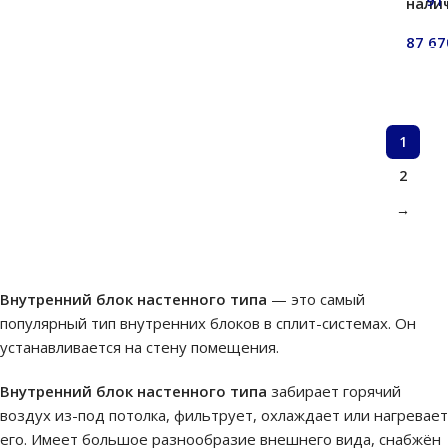
91
нали
В
87 6
В ко
1
2
→
Внутренний блок настенного типа
— это самый
популярный тип внутренних блоков в сплит-системах. Он
устанавливается на стену помещения.
Внутренний блок настенного типа
забирает горячий
воздух из-под потолка, фильтрует, охлаждает или нагревает
его. Имеет большое разнообразие внешнего вида, снабжён