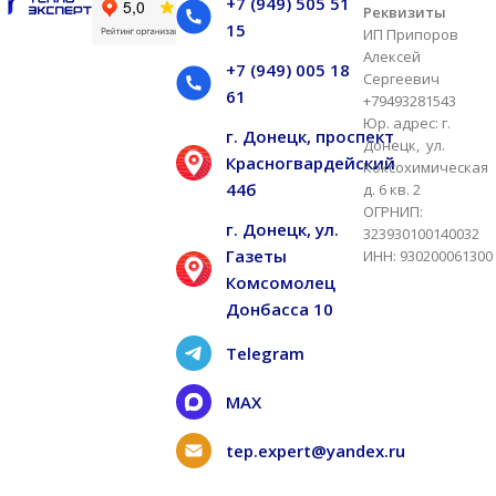
+7 (949) 505 51
Реквизиты
15
ИП Припоров
Алексей
+7 (949) 005 18
Сергеевич
61
+79493281543
Юр. адрес: г.
г. Донецк, проспект
Донецк, ул.
Красногвардейский
Коксохимическая
44б
д. 6 кв. 2
ОГРНИП:
г. Донецк, ул.
323930100140032
Газеты
ИНН: 930200061300
Комсомолец
Донбасса 10
Telegram
MAX
tep.expert@yandex.ru