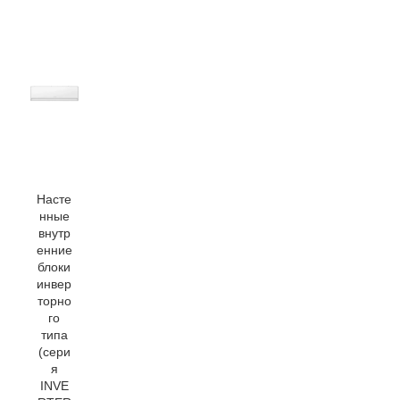
Насте
нные
внутр
енние
блоки
инвер
торно
го
типа
(сери
я
INVE