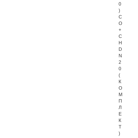
0
)
С
О
+
С
Н
D
N
2
0
(
К
О
М
П
Л
Е
К
Т
)