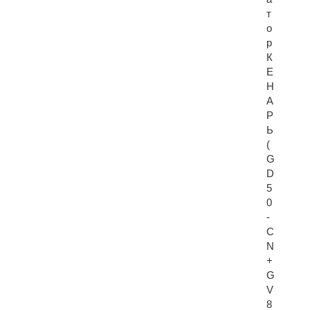
т
о
р
К
Е
Н
А
Р
Ь
(
G
D
5
0
-
C
N
+
G
V
8