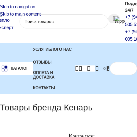
Подд
Skip to navigation
24/7
Skip to main content
+7 (9
505 5
+7 (9
005 1
УСЛУГИ
БЛОГ
О НАС
ОТЗЫВЫ
КАТАЛОГ
0
₽
ОПЛАТА И
ДОСТАВКА
КОНТАКТЫ
Главная
Бренд
Показаны все (5)
Товары бренда Кенарь
Каталог
-