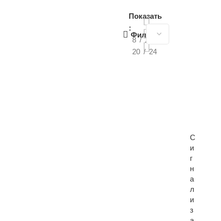
Показать
Фильтры
8
12
20
24
С
и
г
н
а
л
и
з
а