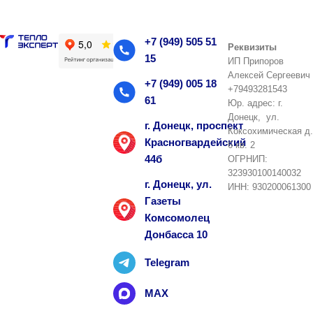
+7 (949) 505 51
Реквизиты
15
ИП Припоров
Алексей Сергеевич
+7 (949) 005 18
+79493281543
61
Юр. адрес: г.
Донецк, ул.
г. Донецк, проспект
Коксохимическая д.
Красногвардейский
6 кв. 2
44б
ОГРНИП:
323930100140032
г. Донецк, ул.
ИНН: 930200061300
Газеты
Комсомолец
Донбасса 10
Telegram
MAX