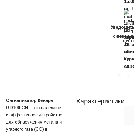
15:0
от
2
дне
П
Уведомит
ДНР,
По
снижени
ЛНР,
тар
цен
Зап
ТК
обла
или
Кры
кур
адр
Характеристики
Сигнализатор Кенарь
GD100-CN
– это надежное
и эффективное устройство
для обнаружения метана и
угарного газа (СО) в