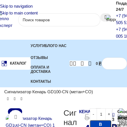
Подд
Skip to navigation
24/7
Skip to main content
+7 (9
505 5
+7 (9
005 1
УСЛУГИ
БЛОГ
О НАС
ОТЗЫВЫ
КАТАЛОГ
0
₽
ОПЛАТА И
ДОСТАВКА
КОНТАКТЫ
Главная
Сигнализаторы газа и клапана
Сигнализатор Кенарь GD100-CN (метан+СО)
Сиг
КЕНАРЬ
Спо
-15%
5 280
₽
Бес
Нажмите, чтобы увеличить
опл
3
нал
В
посети
В