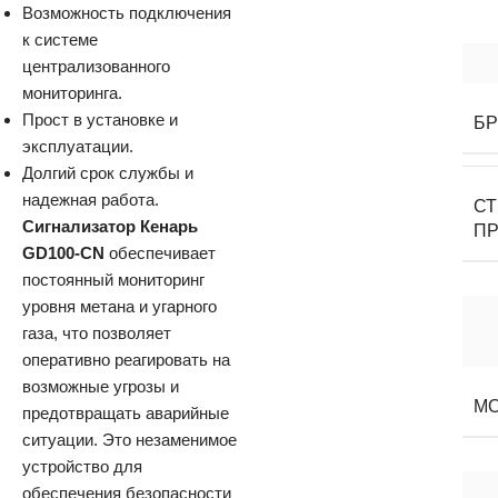
Возможность подключения
к системе
централизованного
мониторинга.
Прост в установке и
Б
эксплуатации.
Долгий срок службы и
надежная работа.
С
Сигнализатор Кенарь
П
GD100-CN
обеспечивает
постоянный мониторинг
уровня метана и угарного
газа, что позволяет
оперативно реагировать на
возможные угрозы и
М
предотвращать аварийные
ситуации. Это незаменимое
устройство для
обеспечения безопасности