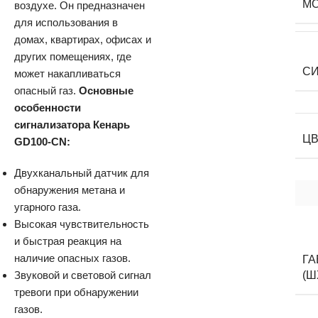
М
воздухе. Он предназначен
для использования в
домах, квартирах, офисах и
других помещениях, где
С
может накапливаться
опасный газ.
Основные
особенности
сигнализатора Кенарь
Ц
GD100-CN:
Двухканальный датчик для
обнаружения метана и
угарного газа.
Высокая чувствительность
и быстрая реакция на
наличие опасных газов.
Г
Звуковой и световой сигнал
(Ш
тревоги при обнаружении
газов.