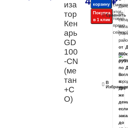
4 500
₽
иза
корзину
смотря
Дон
этот
тор
Покупка
со
Сравнить
товар
в 1 клик
скла
Кен
прямо
мага
арь
сейчас!
(Кал
райо
GD
от
Д
100
800
-CN
руб
по
(ме
В
сог
тан
горо
в
В
Избранно
+С
ДНР
тот
же
О)
день
есл
зака
до