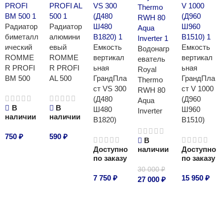
Радиатор
Радиатор
биметалл
алюмини
ический
евый
Емкость
Емкость
Водонагр
ROMME
ROMME
вертикал
вертикал
еватель
R PROFI
R PROFI
ьная
ьная
Royal
BM 500
AL 500
ГрандПла
ГрандПла
Thermo
ст VS 300
ст V 1000
RWH 80
(Д480
(Д960
Aqua
В
В
Ш480
Ш960
Inverter
наличии
наличии
В1820)
В1510)
750
₽
590
₽
В
Доступно
наличии
Доступно
В корзину
В корзину
по заказу
по заказу
30 000
₽
7 750
₽
15 950
₽
27 000
₽
В корзину
В корзину
В корзину