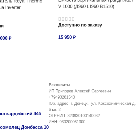
атель Royal Thermo
V 1000 (Д960 Ш960 В1510)
a Inverter
Доступно по заказу
ии
15 950
₽
 000
₽
В корзину
Реквизиты
ИП Припоров Алексей Сергеевич
+79493281543
Юр. адрес: г. Донецк, ул. Коксохимическая д.
6 кв. 2
сногвардейский 44б
ОГРНИП: 323930100140032
ИНН: 930200061300
омсомолец Донбасса 10