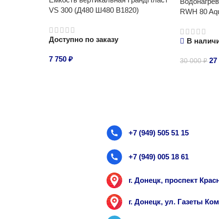
Водонагрев
VS 300 (Д480 Ш480 В1820)
RWH 80 Aqu
Доступно по заказу
В налич
7 750
₽
27
30 000
₽
В корзину
В корзину
+7 (949) 505 51 15
+7 (949) 005 18 61
г. Донецк, проспект Кра
г. Донецк, ул. Газеты К