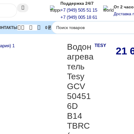
Поддержка 24/7
От 2 час
+7 (949) 505 51 15
Доставка 
+7 (949) 005 18 61
ОНТАКТЫ
0
₽
лектрические
Водонагреватель Tesy GCV 504516D B14 TBRC (пр-
Водон
TESY
21 
агрева
тель
Tesy
GCV
50451
6D
B14
TBRC