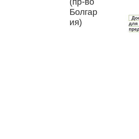
(пр-во
Болгар
До
ия)
для
пред