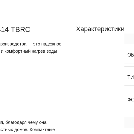
Характеристики
B14 TBRC
производства — это надежное
 и комфортный нагрев воды
О
Т
Ф
я, благодаря чему она
частных домов. Компактные