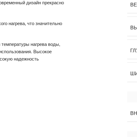
современный дизайн прекрасно
В
ого нагрева, что значительно
В
 температуры нагрева воды,
ГЛ
использования. Высокое
ысокую надежность
Ш
ВН