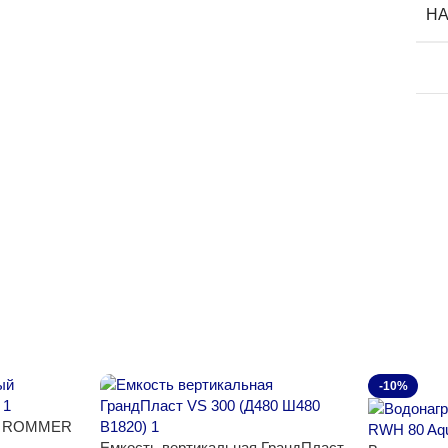
Н
-10%
ый ROMMER
Емкость вертикальная ГрандПласт