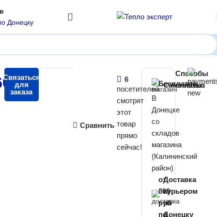
ов
по Донецку
во Болгария)
Способы
600
Связаться
₽
6
Бесплатно
для
Самовывоз
оплаты:
посетителей
заказа
В
смотрят
Донецке
этот
со
товар
Сравнить
складов
прямо
магазина
сейчас!
(Калининский
район)
от
Доставка
800
курьером
руб
по
по
Донецку