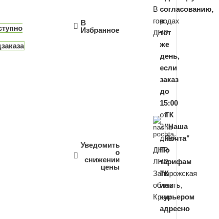
В
согласованию,
городах
в
В
ступно
Избранное
ДНР
тот
же
заказа
день,
если
заказ
до
15:00
от
ТК
2
"Наша
дней
Почта"
Уведомить
ДНР,
По
о
снижении
ЛНР,
тарифам
цены
Запорожская
ТК
область,
или
Крым
курьером
адресно