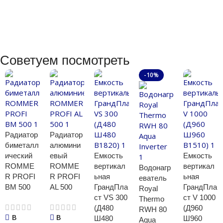
Советуем посмотреть
-10%
Радиатор
Радиатор
биметалл
алюмини
ический
евый
Емкость
Емкость
ROMME
ROMME
вертикал
вертикал
Водонагр
R PROFI
R PROFI
ьная
ьная
еватель
BM 500
AL 500
ГрандПла
ГрандПла
Royal
ст VS 300
ст V 1000
Thermo
(Д480
(Д960
RWH 80
В
В
Ш480
Ш960
Aqua