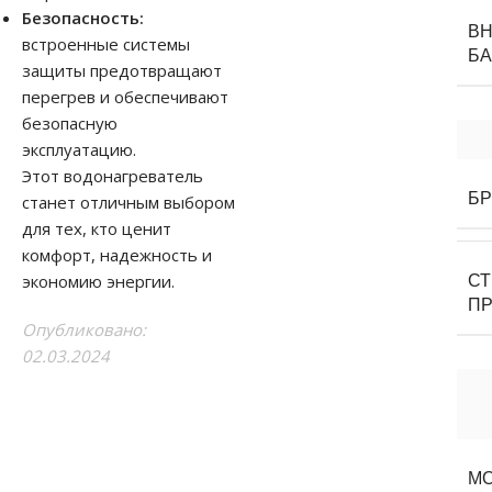
Безопасность:
В
встроенные системы
БА
защиты предотвращают
перегрев и обеспечивают
безопасную
эксплуатацию.
Этот водонагреватель
Б
станет отличным выбором
для тех, кто ценит
комфорт, надежность и
экономию энергии.
С
П
Опубликовано:
02.03.2024
М