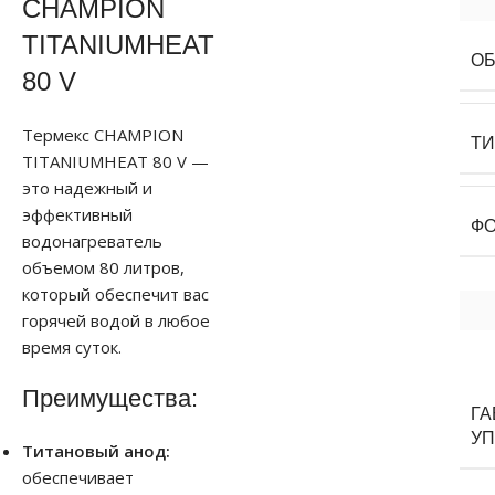
CHAMPION
TITANIUMHEAT
О
80 V
Термекс CHAMPION
Т
TITANIUMHEAT 80 V —
это надежный и
эффективный
Ф
водонагреватель
объемом 80 литров,
который обеспечит вас
горячей водой в любое
время суток.
Преимущества:
Г
УП
Титановый анод:
обеспечивает