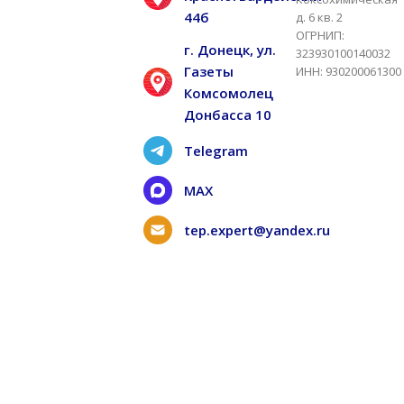
44б
д. 6 кв. 2
ОГРНИП:
г. Донецк, ул.
323930100140032
Газеты
ИНН: 930200061300
Комсомолец
Донбасса 10
Telegram
MAX
tep.expert@yandex.ru