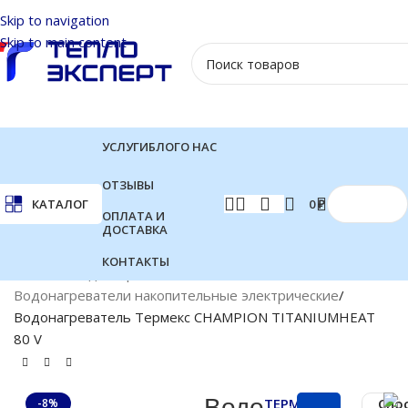
Skip to navigation
Skip to main content
УСЛУГИ
БЛОГ
О НАС
ОТЗЫВЫ
0
₽
КАТАЛОГ
ОПЛАТА И
ДОСТАВКА
КОНТАКТЫ
Главная
Водонагреватели
Водонагреватели накопительные электрические
Водонагреватель Термекс CHAMPION TITANIUMHEAT
80 V
Водо
ТЕРМЕКС
Спо
-8%