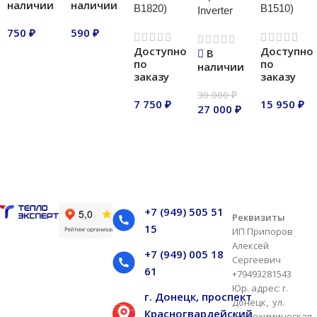
наличии
наличии
В1820)
В1510)
Inverter
750
₽
590
₽
Доступно
Доступно
В
В корзину
В корзину
по
по
наличии
заказу
заказу
30 000
₽
7 750
₽
15 950
₽
27 000
₽
В корзину
В корзину
В корзину
+7 (949) 505 51
Реквизиты
15
ИП Припоров
Алексей
+7 (949) 005 18
Сергеевич
61
+79493281543
Юр. адрес: г.
г. Донецк, проспект
Донецк, ул.
Красногвардейский
Коксохимическая