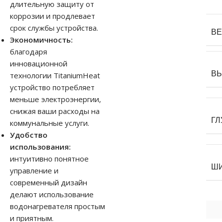
длительную защиту от
коррозии и продлевает
срок службы устройства.
В
Экономичность:
благодаря
инновационной
В
технологии TitaniumHeat
устройство потребляет
меньше электроэнергии,
снижая ваши расходы на
ГЛ
коммунальные услуги.
Удобство
использования:
интуитивно понятное
Ш
управление и
современный дизайн
делают использование
водонагревателя простым
и приятным.