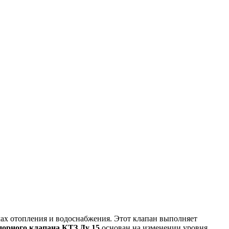
мах отопления и водоснабжения. Этот клапан выполняет
порного клапана КТЗ Ду 15
основан на изменении уровня