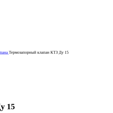
апана
Термозапорный клапан КТЗ Ду 15
у 15