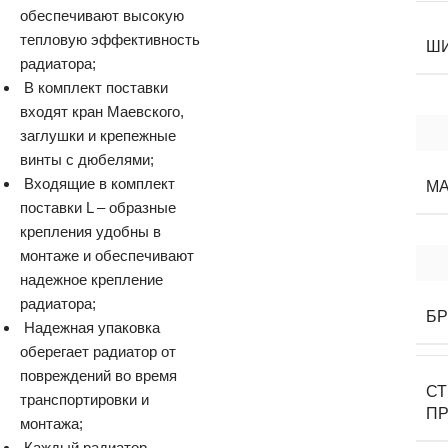
обеспечивают высокую
тепловую эффективность
Ш
радиатора;
В комплект поставки
входят кран Маевского,
заглушки и крепежные
винты с дюбелями;
Входящие в комплект
М
поставки L – образные
крепления удобны в
монтаже и обеспечивают
надежное крепление
радиатора;
Б
Надежная упаковка
оберегает радиатор от
повреждений во время
С
транспортировки и
П
монтажа;
Каждый радиатор