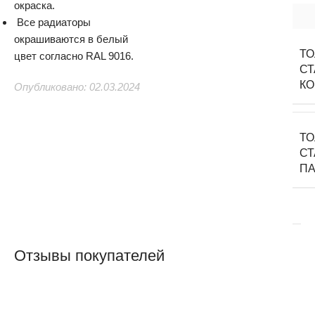
окраска.
Все радиаторы
окрашиваются в белый
Т
цвет согласно RAL 9016.
С
КО
Опубликовано: 02.03.2024
Т
С
П
Отзывы покупателей