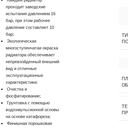
проходит заводские
испытания давлением 16
бар, при этом рабочее
давление составляет 10
бар;
Т
Экологическая
П
многоступенчатая окраска
радиатора обеспечивает
непревзойденный внешний
вид и отличные
эксплуатационные
П
характеристики:
О
Очистка и
фосфатирование;
Грунтовка с помощью
Т
водоэмульсионной основы
ПР
на основе катафореза;
Финишная порошковая