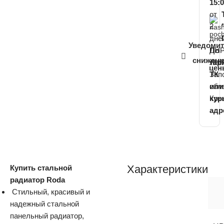
15:
от
2
дне
Уведомит
ДНР
По
снижени
ЛНР
тар
цен
Зап
ТК
обл
или
Кры
кур
адр
Характеристики
Купить стальной
радиатор Roda
Стильный, красивый и
надежный стальной
панельный радиатор,