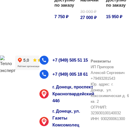
В корзину
В корзину
по заказу
по заказу
30 000
₽
7 750
₽
15 950
₽
27 000
₽
В корзину
В корзину
В корзину
+7 (949) 505 51 15
Реквизиты
ИП Припоров
Алексей Сергеевич
+7 (949) 005 18 61
+79493281543
Юр. адрес: г.
г. Донецк, проспект
Донецк, ул.
Красногвардейский
Коксохимическая д. 6
44б
кв. 2
ОГРНИП:
г. Донецк, ул.
323930100140032
Газеты
ИНН: 930200061300
Комсомолец