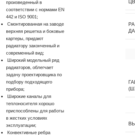
Ц
произведенный в
соответствии с нормами EN
442 и ISO 9001;
Смонтированная на заводе
Р
Д
верхняя решетка и боковые
картеры, придают
радиатору законченный и
современный вид;
Широкий модельный ряд
радиаторов, облегчает
задачу проектировщика по
подбору подходящего
Г
(Ш
прибора;
Широкие каналы для
теплоносителя хорошо
приспособлены для работы
в жестких условиях
В
эксплуатации;
Конвективные ребра