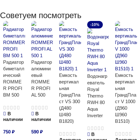
Советуем посмотреть
-10%
Радиатор
Радиатор
биметалл
алюмини
ический
евый
Емкость
Емкость
Водонагр
ROMME
ROMME
вертикал
вертикал
еватель
R PROFI
R PROFI
ьная
ьная
Royal
BM 500
AL 500
ГрандПла
ГрандПла
Thermo
ст VS 300
ст V 1000
RWH 80
(Д480
(Д960
Aqua
В
В
Ш480
Ш960
Inverter
наличии
наличии
В1820)
В1510)
750
₽
590
₽
В
Доступно
наличии
Доступно