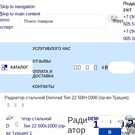
Подд
Skip to navigation
24/7
Skip to main content
+7 (9
505 5
+7 (9
005 1
УСЛУГИ
БЛОГ
О НАС
ОТЗЫВЫ
КАТАЛОГ
0
₽
ОПЛАТА И
ДОСТАВКА
КОНТАКТЫ
Главная
Радиаторы отопления
Стальные радиаторы
Радиатор стальной Demrad Тип 22 500×1000 (пр-во Турция)
Ради
DEMRAD
Спо
11 500
₽
Бес
Нажмите, чтобы увеличить
опл
1
атор
В
посети
В