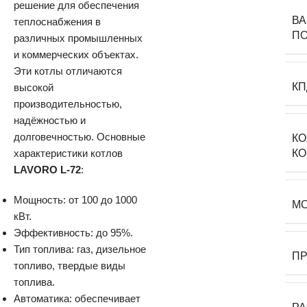
решение для обеспечения
В
теплоснабжения в
П
различных промышленных
и коммерческих объектах.
Эти котлы отличаются
КП
высокой
производительностью,
надёжностью и
долговечностью. Основные
К
характеристики котлов
К
LAVORO L-72
:
Мощность: от 100 до 1000
М
кВт.
Эффективность: до 95%.
Тип топлива: газ, дизельное
П
топливо, твердые виды
топлива.
Автоматика: обеспечивает