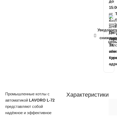
до
15:0
от
2
дне
Уведомит
ДНР
По
снижени
ЛНР
тар
цен
Зап
ТК
обла
или
Кры
кур
адр
Характеристики
Промышленные котлы с
автоматикой
LAVORO L-72
представляют собой
надёжное и эффективное