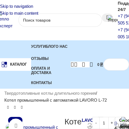
Подд
Skip to navigation
24/7
Skip to main content
+7 (9
505 5
+7 (9
005 1
УСЛУГИ
БЛОГ
О НАС
ОТЗЫВЫ
КАТАЛОГ
0
₽
ОПЛАТА И
ДОСТАВКА
КОНТАКТЫ
Главная
Котлы отопления
Твердотопливные котлы
Твердотопливные котлы длительного горения
Котел промышленный с автоматикой LAVORO L-72
Коте
LAVORO
Спо
-22%
350 000
₽
Бес
Нажмите, чтобы увеличить
опл
4