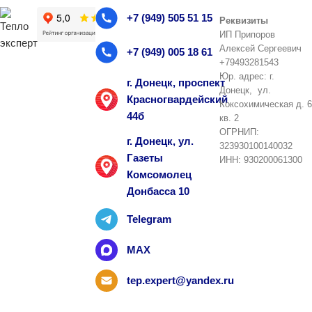
+7 (949) 505 51 15
Реквизиты
ИП Припоров
Алексей Сергеевич
+7 (949) 005 18 61
+79493281543
Юр. адрес: г.
г. Донецк, проспект
Донецк, ул.
Красногвардейский
Коксохимическая д. 6
44б
кв. 2
ОГРНИП:
г. Донецк, ул.
323930100140032
Газеты
ИНН: 930200061300
Комсомолец
Донбасса 10
Telegram
MAX
tep.expert@yandex.ru