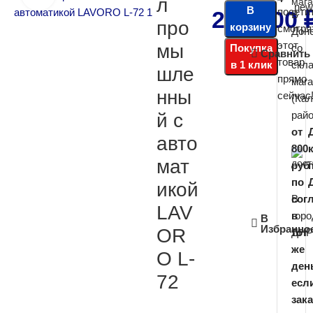
л
В
посети
274 500
В
про
корзину
смотря
Дон
этот
мы
Покупка
со
Сравнить
товар
в 1 клик
скл
шле
прямо
мага
нны
сейчас
(Ка
райо
й с
от
авто
800
мат
руб
по
икой
В
сог
LAV
горо
в
В
Избранно
OR
ДНР
тот
же
O L-
ден
72
есл
зака