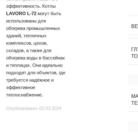
эффективность. Котлы
LAVORO L-72
могут быть
использованы для
В
обогрева промышленных
зданий, тепличных
комплексов, цехов,
ГЛ
складов, а также для
Т
обогрева воды в бассейнах
и теплицах. Они идеально
подходят для объектов, где
требуется надёжное и
эффективное
теплоснабжение.
М
Т
Опубликовано: 02.03.2024