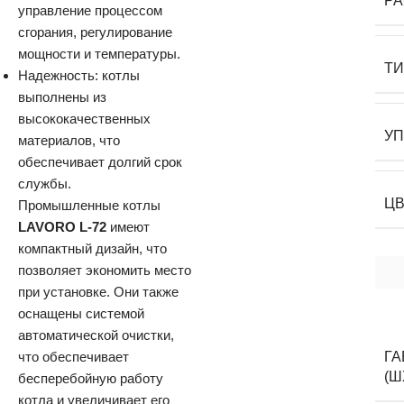
Р
управление процессом
сгорания, регулирование
мощности и температуры.
Т
Надежность: котлы
выполнены из
высококачественных
У
материалов, что
обеспечивает долгий срок
службы.
Ц
Промышленные котлы
LAVORO L-72
имеют
компактный дизайн, что
позволяет экономить место
при установке. Они также
оснащены системой
автоматической очистки,
что обеспечивает
Г
(Ш
бесперебойную работу
котла и увеличивает его