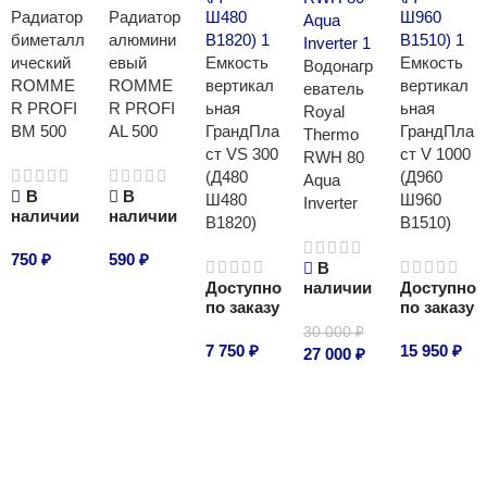
Радиатор
Радиатор
биметалл
алюмини
ический
евый
Емкость
Емкость
Водонагр
ROMME
ROMME
вертикал
вертикал
еватель
R PROFI
R PROFI
ьная
ьная
Royal
BM 500
AL 500
ГрандПла
ГрандПла
Thermo
ст VS 300
ст V 1000
RWH 80
(Д480
(Д960
Aqua
В
В
Ш480
Ш960
Inverter
наличии
наличии
В1820)
В1510)
750
₽
590
₽
В
Доступно
наличии
Доступно
В корзину
В корзину
по заказу
по заказу
30 000
₽
7 750
₽
15 950
₽
27 000
₽
В корзину
В корзину
В корзину