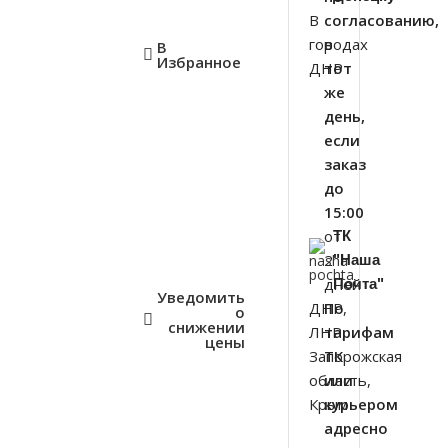
В
согласованию,
городах
в
В
Избранное
ДНР
тот
же
день,
если
заказ
до
15:00
от
ТК
2
"Наша
дней
Почта"
Уведомить
ДНР,
По
о
снижении
ЛНР,
тарифам
цены
Запорожская
ТК
область,
или
Крым
курьером
адресно