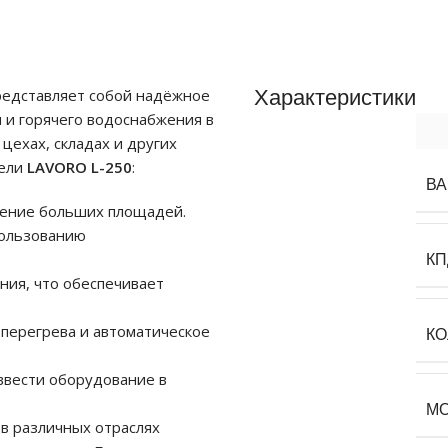
едставляет собой надёжное
Характеристики
 и горячего водоснабжения в
ехах, складах и других
дели
LAVORO L-250
:
ВА
ление больших площадей.
пользованию
КП
ния, что обеспечивает
 перегрева и автоматическое
КО
ввести оборудование в
М
в различных отраслях