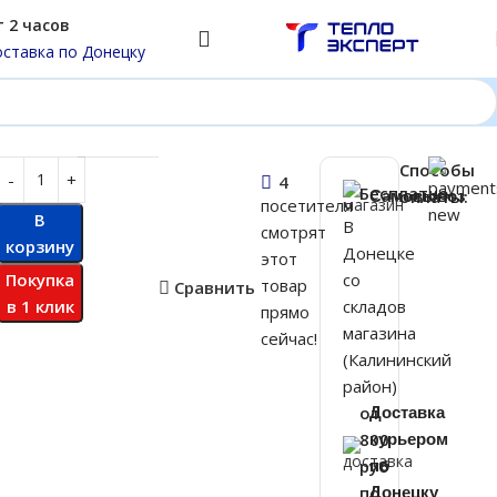
 2 часов
ставка по Донецку
й с автоматикой LAVORO L-250
Способы
 000
₽
4
Бесплатно
оплаты:
Самовывоз
посетителя
В
В
смотрят
корзину
Донецке
этот
Покупка
со
товар
Сравнить
в 1 клик
складов
прямо
магазина
сейчас!
(Калининский
район)
от
Доставка
800
курьером
руб
по
по
Донецку