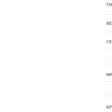
ГА
В
ГЛ
М
Б