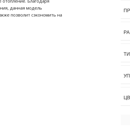
 отопление. Благодаря
ния, данная модель
П
акже позволит сэкономить на
Р
Т
У
Ц