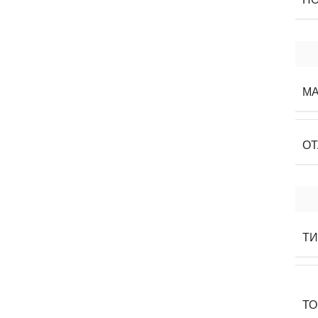
МА
О
ТИ
Т