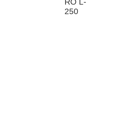
RO L-
250