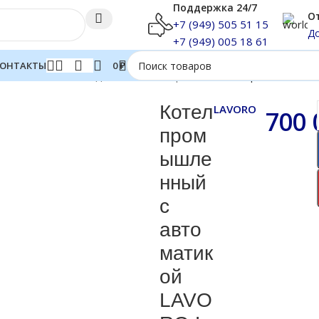
Поддержка 24/7
От
+7 (949) 505 51 15
До
+7 (949) 005 18 61
ОНТАКТЫ
0
₽
топливные котлы длительного горения
Котел промышленны
Котел
LAVORO
700
пром
ышле
нный
с
авто
матик
ой
LAVO