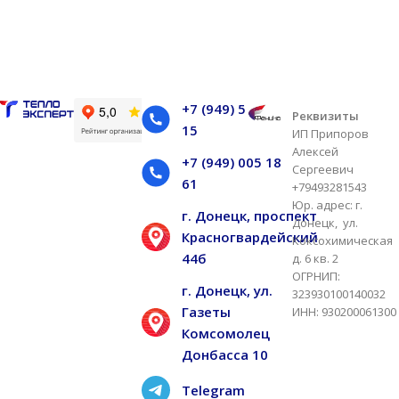
В корзину
В корзину
+7 (949) 505 51
Реквизиты
15
ИП Припоров
Алексей
+7 (949) 005 18
Сергеевич
61
+79493281543
Юр. адрес: г.
г. Донецк, проспект
Донецк, ул.
Красногвардейский
Коксохимическая
44б
д. 6 кв. 2
ОГРНИП:
г. Донецк, ул.
323930100140032
Газеты
ИНН: 930200061300
Комсомолец
Донбасса 10
Telegram