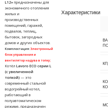
L12»
предназначены для
экономичного отопления
Характеристики
жилых и
производственных
помещений, гаражей,
подвалов, теплиц,
бытовок, загородных
В
домов и других объектов.
П
Комплектация:
Электронный
блок управления и
в
ентилятор надува в топку;
КП
Котёл
Lavoro ECO серии L
(с увеличенной
топкой)
— это
К
современный стальной
К
водогрейный котел,
работающий в
полуавтоматическом
М
режиме, предназначен