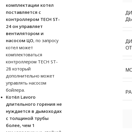
комплектации котел
поставляется с
Д
контроллером TECH ST-
Д
24 он управляет
вентилятором и
насосом ЦО
, по запросу
ДИ
котел может
О
комплектоваться
контроллером TECH ST-
28 который
М
дополнительно может
управлять насосом
бойлера.
Р
Котёл Lavoro
длительного горения не
нуждается в дымоходах
с толщиной трубы
более, чем 1