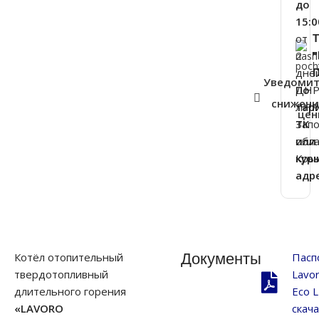
до
15:0
от
2
дне
П
Уведоми
ДНР
По
снижен
ЛНР
тар
це
Зап
ТК
обла
или
Кры
кур
адр
Документы
Котёл отопительный
Пасп
твердотопливный
Lavo
длительного горения
Eco L
«LAVORO
скача