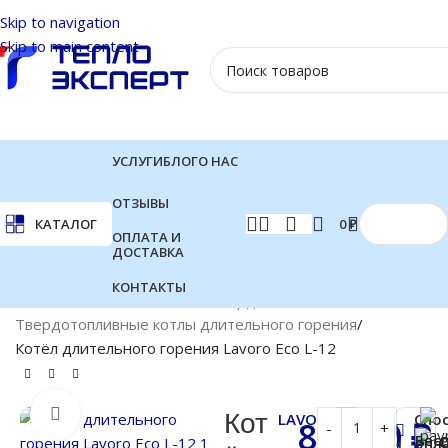
Skip to navigation
Skip to main content
УСЛУГИ
БЛОГ
О НАС
ОТЗЫВЫ
0
₽
КАТАЛОГ
ОПЛАТА И
ДОСТАВКА
КОНТАКТЫ
Главная
Котлы отопления
Твердотопливные котлы
Твердотопливные котлы длительного горения
Котёл длительного горения Lavoro Eco L-12
Нажмите, чтобы увеличить
Кот
LAVORO
Спо
85 200
₽
Бес
опл
1