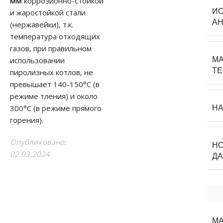
мм
коррозионно-стойкой
И
и жаростойкой стали
А
(нержавейки), т.к.
температура отходящих
газов, при правильном
МА
использовании
Т
пиролизных котлов, не
превышает 140-150°С (в
режиме тления) и около
300°С (в режиме прямого
Н
горения).
Опубликовано:
Н
02.03.2024
ДА
МА