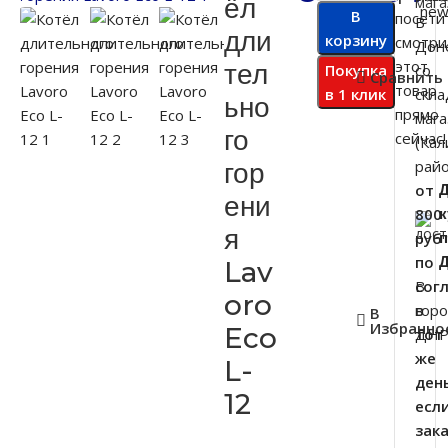
ёл
В
посети
В
дли
корзину
смотри
Дон
этот
тел
Покупка
со
Сравнить
товар
в 1 клик
скла
ьно
прямо
маг
го
сейчас!
(Кал
гор
райо
от
Д
ени
800
я
руб
по
Lav
В
сог
oro
гор
в
В
Избранно
Eco
ДН
тот
же
L-
ден
12
есл
зак