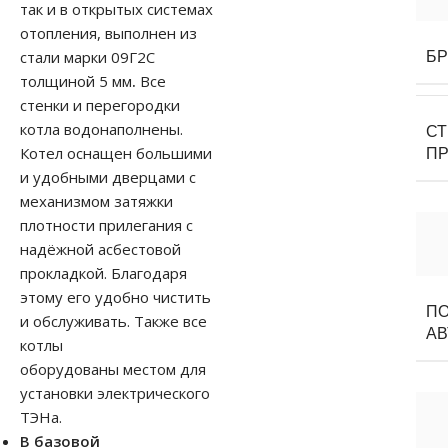
так и в открытых системах
отопления, выполнен из
стали марки 09Г2С
Б
толщиной 5 мм
.
Все
стенки и перегородки
котла водонаполнены.
С
Котел оснащен большими
П
и удобными дверцами с
механизмом затяжки
плотности прилегания c
надёжной асбестовой
прокладкой. Благодаря
этому его удобно чистить
П
и обслуживать. Также все
АВ
котлы
оборудованы местом для
установки электрического
ТЭНа.
В базовой