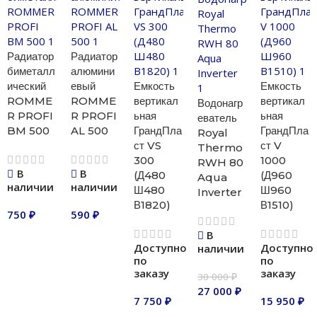
Радиатор
Радиатор
биметалл
алюмини
ический
евый
Емкость
Емкость
ROMME
ROMME
вертикал
вертикал
Водонагр
R PROFI
R PROFI
ьная
ьная
еватель
BM 500
AL 500
ГрандПла
ГрандПла
Royal
ст VS
ст V
Thermo
300
1000
RWH 80
В
В
(Д480
(Д960
Aqua
наличии
наличии
Ш480
Ш960
Inverter
В1820)
В1510)
750
₽
590
₽
В
В корзину
В корзину
Доступно
Доступно
наличии
по
по
заказу
заказу
30 000
₽
27 000
₽
7 750
₽
15 950
₽
В корзину