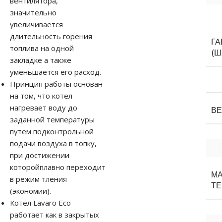
вентилятора,
значительно
увеличивается
длительность горения
Г
топлива на одной
(Ш
закладке а также
уменьшается его расход.
Принцип работы основан
на том, что котел
нагревает воду до
В
заданной температуры
путем подконтрольной
подачи воздуха в топку,
при достижении
которойплавно переходит
М
в режим тления
Т
(экономии).
Котёл Lavaro Eco
работает как в закрытых