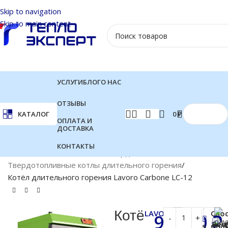
Skip to navigation
Skip to main content
УСЛУГИ
БЛОГ
О НАС
ОТЗЫВЫ
0
₽
КАТАЛОГ
ОПЛАТА И
ДОСТАВКА
КОНТАКТЫ
Главная
Котлы отопления
Твердотопливные котлы
Твердотопливные котлы длительного горения
Котёл длительного горения Lavoro Carbone LC-12
Котё
LAVORO
Спо
98 300
₽
Бес
опл
5