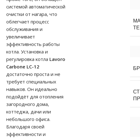
системой автоматической
очистки от нагара, что
М
облегчает процесс
Т
обслуживания и
увеличивает
эффективность работы
котла. Установка и
регулировка котла
Lavoro
Carbone LC-12
Б
достаточно проста и не
требует специальных
навыков. Он идеально
С
подойдёт для отопления
П
загородного дома,
коттеджа, дачи или
небольшого офиса.
Благодаря своей
эффективности и