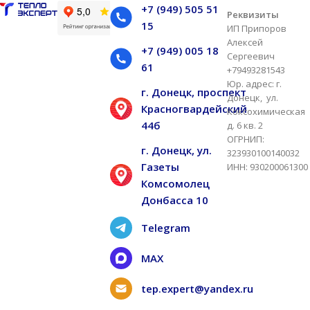
+7 (949) 505 51
Реквизиты
15
ИП Припоров
Алексей
+7 (949) 005 18
Сергеевич
61
+79493281543
Юр. адрес: г.
г. Донецк, проспект
Донецк, ул.
Красногвардейский
Коксохимическая
44б
д. 6 кв. 2
ОГРНИП:
г. Донецк, ул.
323930100140032
Газеты
ИНН: 930200061300
Комсомолец
Донбасса 10
Telegram
MAX
tep.expert@yandex.ru