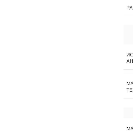
Р
И
А
МА
Т
МА