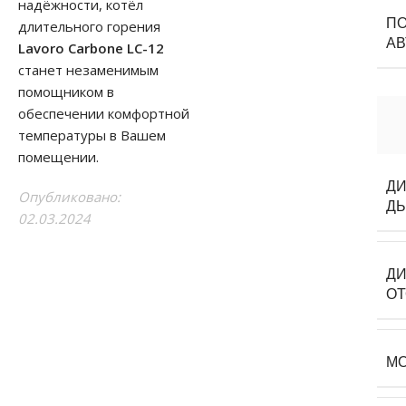
надёжности, котёл
П
длительного горения
АВ
Lavoro Carbone LC-12
станет незаменимым
помощником в
обеспечении комфортной
температуры в Вашем
помещении.
Д
Опубликовано:
Д
02.03.2024
ДИ
О
М