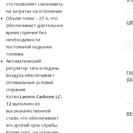
У
что позволяет сэкономить
на затратах на отопление.
Объем топки – 25 л, что
Ц
обеспечивает длительное
время горения без
необходимости
постоянной подкачки
топлива.
Автоматический
регулятор тяги и подачи
Г
воздуха обеспечивает
(Ш
оптимальные условия
сгорания.
Котёл
Lavoro Carbone LC-
12
выполнен из
высококачественной
В
стали, что обеспечивает
его долгий срок службы.
Кроме того, он оснащён