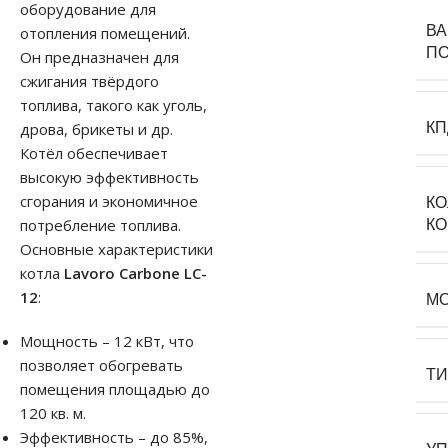
оборудование для
В
отопления помещений.
П
Он предназначен для
сжигания твёрдого
топлива, такого как уголь,
КП
дрова, брикеты и др.
Котёл обеспечивает
высокую эффективность
сгорания и экономичное
К
потребление топлива.
К
Основные характеристики
котла
Lavoro Carbone LC-
12
:
М
Мощность – 12 кВт, что
позволяет обогревать
Т
помещения площадью до
120 кв. м.
Эффективность – до 85%,