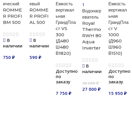
ический
евый
Емкость
Емкость
ROMME
ROMME
вертикал
вертикал
Водонагр
R PROFI
R PROFI
ьная
ьная
еватель
BM 500
AL 500
ГрандПла
ГрандПла
Royal
ст VS
ст V
Thermo
300
1000
RWH 80
В
В
(Д480
(Д960
Aqua
наличии
наличии
Ш480
Ш960
Inverter
В1820)
В1510)
750
₽
590
₽
В
В корзину
В корзину
Доступно
Доступно
наличии
по
по
заказу
заказу
30 000
₽
27 000
₽
7 750
₽
15 950
₽
В корзину
В корзину
В корзину