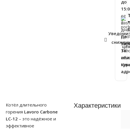
до
15:
от
2
дне
Уведоми
ДНР
По
снижен
ЛНР
тар
це
Зап
ТК
обла
или
Кры
кур
адр
Характеристики
Котёл длительного
горения
Lavoro Carbone
LC-12
– это надёжное и
эффективное