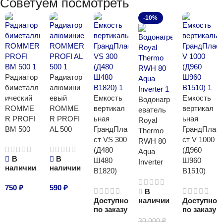
Советуем посмотреть
-10%
Радиатор
Радиатор
биметалл
алюмини
ический
евый
Емкость
Емкость
Водонагр
ROMME
ROMME
вертикал
вертикал
еватель
R PROFI
R PROFI
ьная
ьная
Royal
BM 500
AL 500
ГрандПла
ГрандПла
Thermo
ст VS 300
ст V 1000
RWH 80
(Д480
(Д960
Aqua
В
В
Ш480
Ш960
Inverter
наличии
наличии
В1820)
В1510)
750
₽
590
₽
В
Доступно
наличии
Доступно
В корзину
В корзину
по заказу
по заказу
30 000
₽