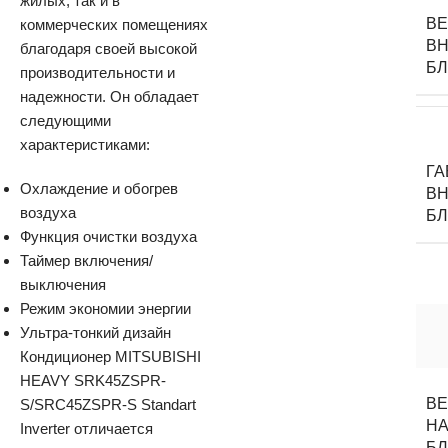
жилых, так и в
В
коммерческих помещениях
ВН
благодаря своей высокой
Б
производительности и
надежности. Он обладает
следующими
характеристиками:
Г
Охлаждение и обогрев
ВН
воздуха
Б
Функция очистки воздуха
Таймер включения/
выключения
Режим экономии энергии
Ультра-тонкий дизайн
Кондиционер MITSUBISHI
HEAVY SRK45ZSPR-
В
S/SRC45ZSPR-S Standart
НА
Inverter отличается
Б