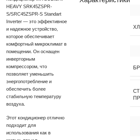
HEAVY SRK45ZSPR-
S/SRC45ZSPR-S Standart
Inverter — это эффективное
Х
и надежное устройство,
которое обеспечивает
комфортный микроклимат в
помещении. Он оснащен
инверторным
компрессором, что
Б
позволяет уменьшить
энергопотребление и
обеспечить более
С
стабильную температуру
П
воздуха.
Этот кондиционер отлично
подходит для
использования как в