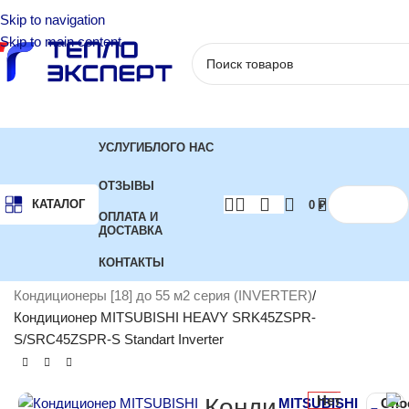
Skip to navigation
Skip to main content
УСЛУГИ
БЛОГ
О НАС
ОТЗЫВЫ
КАТАЛОГ
0
₽
ОПЛАТА И
ДОСТАВКА
КОНТАКТЫ
Главная
Кондиционеры
Инверторные кондиционеры
Кондиционеры [18] до 55 м2 серия (INVERTER)
Кондиционер MITSUBISHI HEAVY SRK45ZSPR-
S/SRC45ZSPR-S Standart Inverter
Нет
Конди
MITSUBISHI
Спо