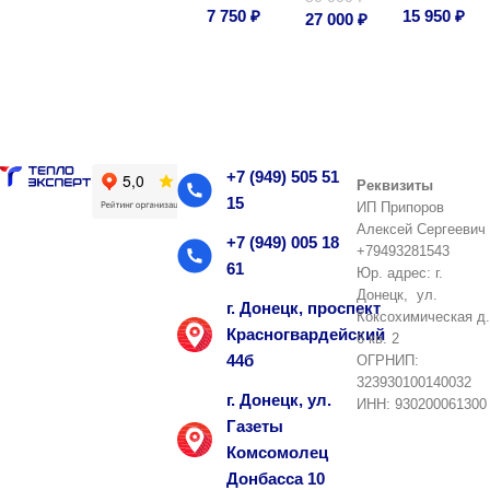
7 750
₽
15 950
₽
27 000
₽
В корзину
В корзину
В корзину
+7 (949) 505 51
Реквизиты
15
ИП Припоров
Алексей Сергеевич
+7 (949) 005 18
+79493281543
61
Юр. адрес: г.
Донецк, ул.
г. Донецк, проспект
Коксохимическая д.
Красногвардейский
6 кв. 2
44б
ОГРНИП:
323930100140032
г. Донецк, ул.
ИНН: 930200061300
Газеты
Комсомолец
Донбасса 10