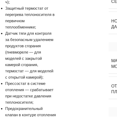
С
ч);
Защитный термостат от
перегрева теплоносителя в
первичном
Н
ДА
теплообменнике;
Датчик тяги для контроля
за безопасным удалением
продуктов сгорания
(пневмореле — для
моделей с закрытой
МА
камерой сгорания,
М
термостат — для моделей
с открытой камерой);
Прессостат в системе
О
отопления — срабатывает
П
при недостатке давления
теплоносителя;
Предохранительный
клапан в контуре отопления