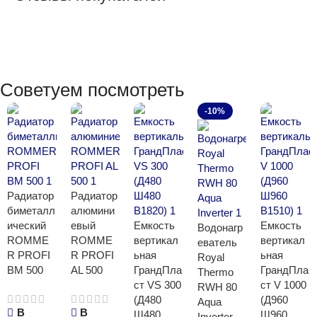
Советуем посмотреть
-10%
Радиатор
Радиатор
биметалл
алюмини
ический
евый
Емкость
Емкость
Водонагр
ROMME
ROMME
вертикал
вертикал
еватель
R PROFI
R PROFI
ьная
ьная
Royal
BM 500
AL 500
ГрандПла
ГрандПла
Thermo
ст VS 300
ст V 1000
RWH 80
(Д480
(Д960
Aqua
В
В
Ш480
Ш960
Inverter