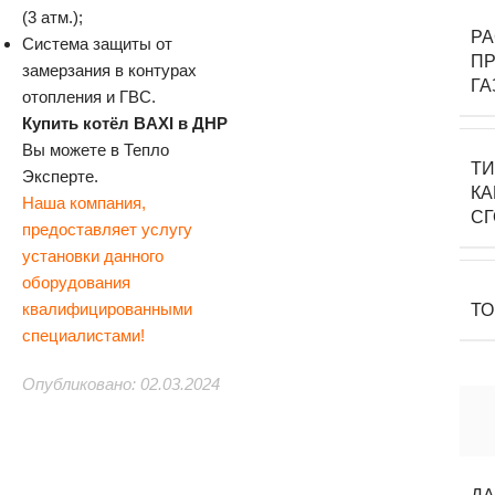
(3 атм.);
Р
Система защиты от
П
замерзания в контурах
ГА
отопления и ГВС.
Купить котёл BAXI в ДНР
Вы можете в Тепло
Т
Эксперте.
К
Наша компания,
С
предоставляет услугу
установки данного
оборудования
квалифицированными
Т
специалистами!
Опубликовано: 02.03.2024