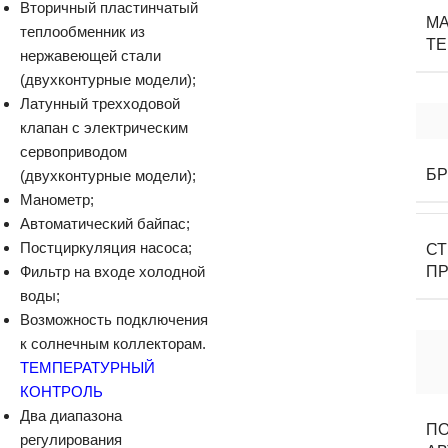
Вторичный пластинчатый
М
теплообменник из
Т
нержавеющей стали
(двухконтурные модели);
Латунный трехходовой
клапан с электрическим
сервоприводом
Б
(двухконтурные модели);
Манометр;
Автоматический байпас;
Постциркуляция насоса;
С
Фильтр на входе холодной
П
воды;
Возможность подключения
к солнечным коллекторам.
ТЕМПЕРАТУРНЫЙ
КОНТРОЛЬ
Два диапазона
П
регулирования