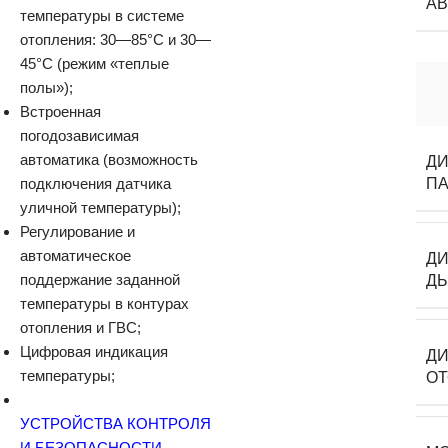
АВ
температуры в системе
отопления: 30—85°С и 30—
45°С (режим «теплые
полы»);
Встроенная
погодозависимая
автоматика (возможность
ДИ
подключения датчика
ПА
уличной температуры);
Регулирование и
автоматическое
Д
поддержание заданной
Д
температуры в контурах
отопления и ГВС;
Цифровая индикация
ДИ
температуры;
О
УСТРОЙСТВА КОНТРОЛЯ
И БЕЗОПАСНОСТИ