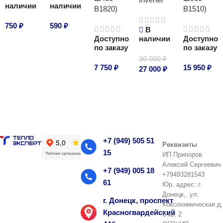
наличии
наличии
В1820)
В1510)
750
₽
590
₽
В
Доступно
наличии
Доступно
В корзину
В корзину
по заказу
по заказу
30 000
₽
7 750
₽
15 950
₽
27 000
₽
В корзину
В корзину
В корзину
+7 (949) 505 51
Реквизиты
15
ИП Припоров
Алексей Сергеевич
+7 (949) 005 18
+79493281543
61
Юр. адрес: г.
Донецк, ул.
г. Донецк, проспект
Коксохимическая д.
Красногвардейский
6 кв. 2