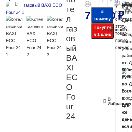
80 000
₽
Бесп
Нажмите, чтобы увеличить
опла
С
7
те
В
посетит
70 500
₽
В
л
корзину
смотрят
Доне
этот
газ
Покупка
со
Сравнить
товар
в 1 клик
скла
ов
прямо
мага
ый
сейчас!
(Кал
райо
BA
от
Д
XI
800
к
EC
руб
п
по
Д
O
В
согл
Fo
горо
в
В
Избранное
ur
ДНР
тот
же
24
день
если