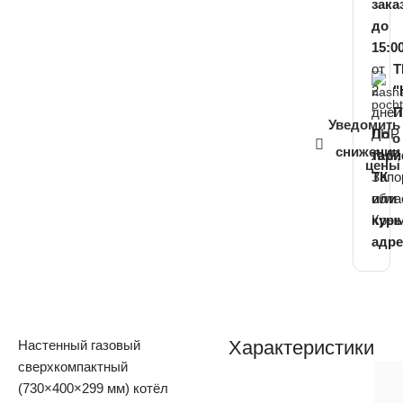
зака
до
15:0
от
Т
2
"
дней
П
Уведомить
ДНР,
По
о
снижении
ЛНР,
тар
цены
Запо
ТК
обла
или
Кры
кур
адре
Характеристики
Настенный газовый
сверхкомпактный
(730×400×299 мм) котёл