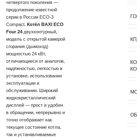
четвертого поколения —
продолжение известной
ГО
серии в России ECO-3
Compact.
Котёл BAXI ECO
Four 24
двухконтурный,
модель с открытой камерой
КП
сгорания (дымоход)
мощностью 24 кВт,
отличающиеся от аналогов,
К
надёжностью, легкостью в
К
установке, использовании
эксплуатации и
обслуживании. Широкий
М
жидкокристаллический
дисплей — прост и удобен
в обращении, непрерывно и
О
точно отображает как
текущее состояние котла,
так и устанавливаемые