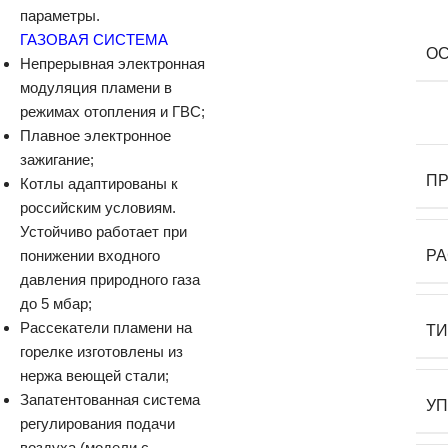
параметры.
ГАЗОВАЯ СИСТЕМА
О
Непрерывная электронная
модуляция пламени в
режимах отопления и ГВС;
Плавное электронное
зажигание;
П
Котлы адаптированы к
российским условиям.
Устойчиво работает при
понижении входного
Р
давления природного газа
до 5 мбар;
Рассекатели пламени на
Т
горелке изготовлены из
нержа веющей стали;
Запатентованная система
У
регулирования подачи
воздуха (модели с