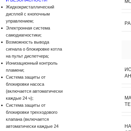
М
Жидкокристаллический
дисплей с кнопочным
управлением;
Р
Электронная система
самодиагностики;
Возможность вывода
сигнала о блокировке котла
на пульт диспетчера;
Ионизационный контроль
И
пламени;
А
Система защиты от
блокировки насоса
(включается автоматически
МА
каждые 24 ч);
Т
Система защиты от
блокировки трехходового
клапана (включается
автоматически каждые 24
Н