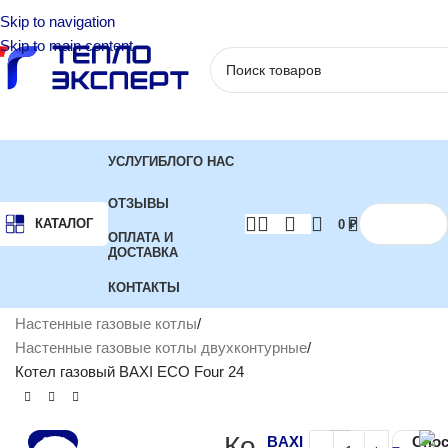
Skip to navigation
Skip to main content
УСЛУГИ
БЛОГ
О НАС
ОТЗЫВЫ
КАТАЛОГ
0
₽
ОПЛАТА И
ДОСТАВКА
КОНТАКТЫ
Главная
Котлы отопления
Газовые котлы
Настенные газовые котлы
Настенные газовые котлы двухконтурные
Котел газовый BAXI ECO Four 24
Ко
BAXI
Спо
-12%