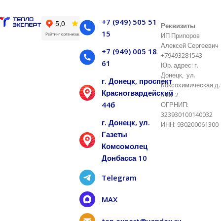
+7 (949) 505 51
Реквизиты
15
ИП Припоров
Алексей Сергеевич
+7 (949) 005 18
+79493281543
61
Юр. адрес: г.
Донецк, ул.
г. Донецк, проспект
Коксохимическая д.
Красногвардейский
6 кв. 2
44б
ОГРНИП:
323930100140032
г. Донецк, ул.
ИНН: 930200061300
Газеты
Комсомолец
Донбасса 10
Telegram
MAX