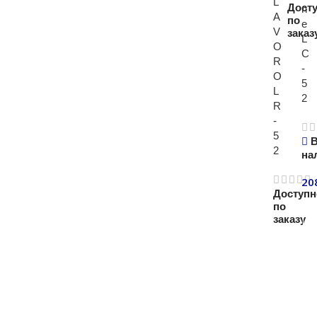
L
Дост
n
A
по
e
V
заказ
L
O
C
R
Под
-
O
5
L
2
R
-
5
2
на
20
Доступн
В
по
заказу
Подроб