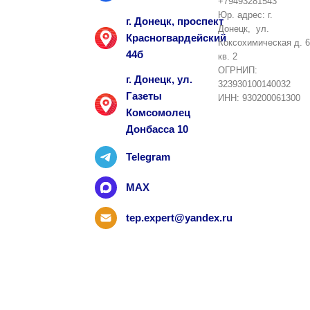
+79493281543
Юр. адрес: г.
г. Донецк, проспект
Донецк, ул.
Красногвардейский
Коксохимическая д. 6
44б
кв. 2
ОГРНИП:
г. Донецк, ул.
323930100140032
Газеты
ИНН: 930200061300
Комсомолец
Донбасса 10
Telegram
MAX
tep.expert@yandex.ru