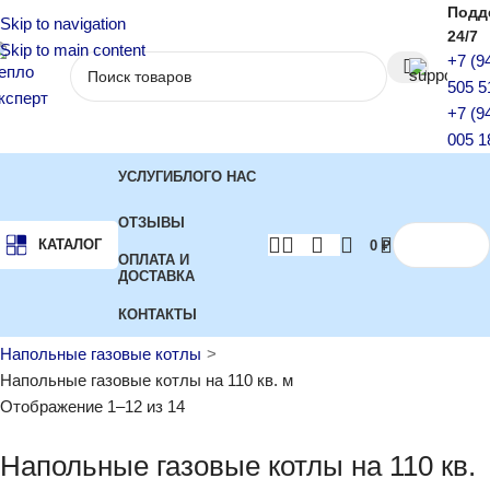
Подд
Skip to navigation
24/7
Skip to main content
+7 (9
505 5
+7 (9
005 1
УСЛУГИ
БЛОГ
О НАС
ОТЗЫВЫ
КАТАЛОГ
0
₽
ОПЛАТА И
ДОСТАВКА
КОНТАКТЫ
Главная
Котлы отопления
Газовые котлы
Напольные газовые котлы
Напольные газовые котлы на 110 кв. м
Отображение 1–12 из 14
Напольные газовые котлы на 110 кв.