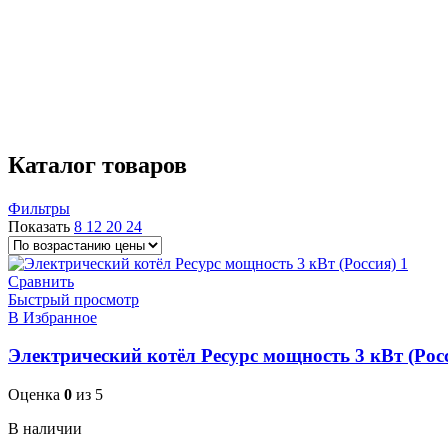
85 °С
15
Диаметр патрубка отопления
1"
5
1 1/2"
5
1 1/4"
5
Каталог товаров
Фильтры
Показать
8
12
20
24
Сравнить
Быстрый просмотр
В Избранное
Электрический котёл Ресурс мощность 3 кВт (Рос
Оценка
0
из 5
В наличии