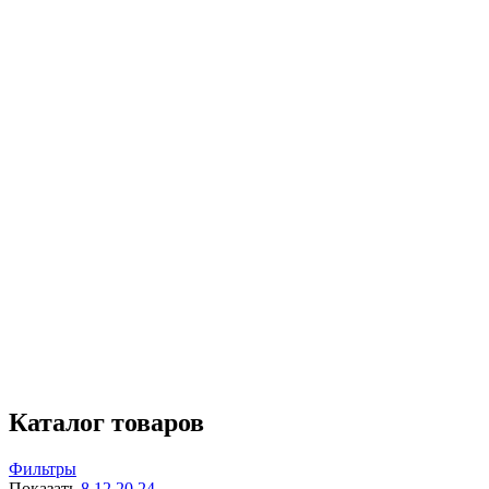
КПД
От
До
Количество контуров
одноконтурный
3
Отапливаемая площадь
240 кв.м.
3
Размещение
настенный
3
Страна производства
Россия
2
Словакия
1
Макс. тепловая мощность
24 кВт
3
Мах темп. теплоносителя
От
До
Диаметр патрубка отопления
3/4"
2
1 1/2"
1
Каталог товаров
Фильтры
Показать
8
12
20
24