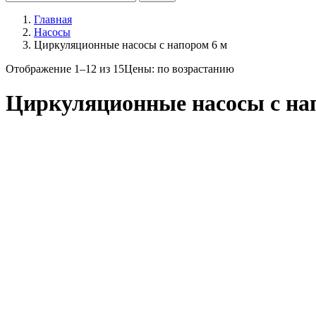
Главная
Насосы
Циркуляционные насосы с напором 6 м
Отображение 1–12 из 15
Цены: по возрастанию
Циркуляционные насосы с на
Цена
Бренд
Dab
4
Grant
1
Grundfos
2
Oasis
2
Rona
3
Wilo
2
Мощность
От
До
Диаметр патрубков
1 1/2"
2