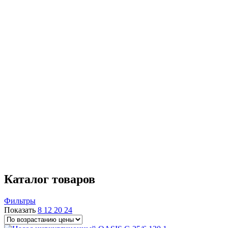
1 1/2"-1"
3
1"-3/4"
1
Производительность
30/40/50 л/мин
4
Максимальный напор
6 м
4
4/5/6 м
4
Присоединительная резьба
1 1/2"
4
Страна производства
Венгрия
4
Германия
2
Дания
2
Китай
5
Польша
1
Россия
3
Каталог товаров
Фильтры
Показать
8
12
20
24