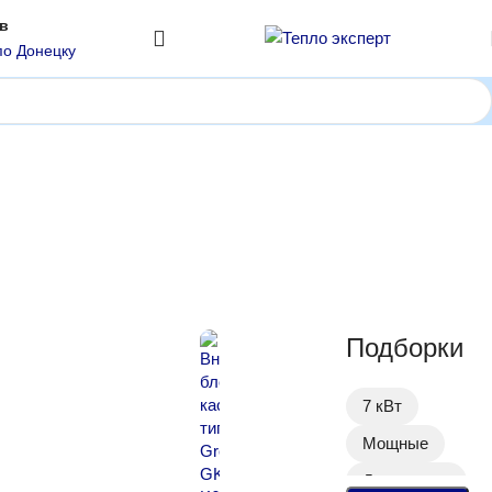
ов
по Донецку
енние блоки инверторного типа (серия INVERTER)
Подборки
7 кВт
Мощные
Для склада