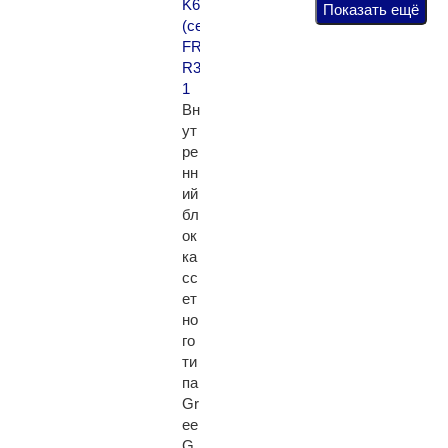
Показать ещё
Для магазина
Вн
ут
ре
нн
ий
бл
ок
ка
сс
ет
но
го
ти
па
Gr
ee
G