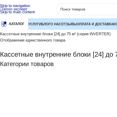
Skip to navigation
Skip to main content
КАТАЛОГ
УСЛУГИ
БЛОГ
О НАС
ОТЗЫВЫ
ОПЛАТА И ДОСТАВКА
К
Главная
Кондиционеры
Мультисплит-системы
Внутренни
Кассетные внутренние блоки [24] до 75 м² (серия INVERTER)
Отображение единственного товара
Кассетные внутренние блоки [24] до
Категории товаров
БРЕНД
СТРАНА ПРОИЗВОДСТВА