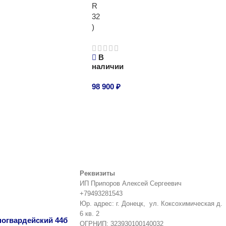
R
32
)
В
наличии
98 900
₽
В корзину
Реквизиты
ИП Припоров Алексей Сергеевич
+79493281543
Юр. адрес: г. Донецк, ул. Коксохимическая д.
6 кв. 2
сногвардейский 44б
ОГРНИП: 323930100140032