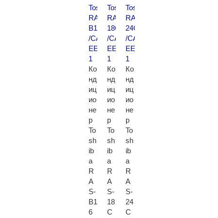
Ко
Ко
Ко
нд
нд
нд
иц
иц
иц
ио
ио
ио
не
не
не
р
р
р
To
To
To
sh
sh
sh
ib
ib
ib
a
a
a
R
R
R
A
A
A
S-
S-
S-
B1
18
24
6
C
C