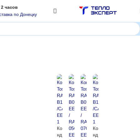
 2 часов
ставка по Донецку
Показаны все (7)
Ко
Ко
нд
нд