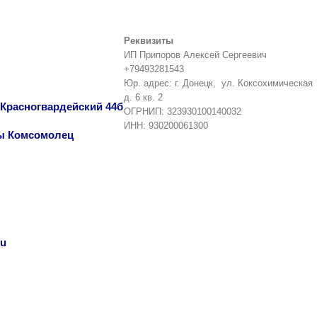
Реквизиты
ИП Припоров Алексей Сергеевич
+79493281543
Юр. адрес: г. Донецк, ул. Коксохимическая
д. 6 кв. 2
т Красногвардейский 44б
ОГРНИП: 323930100140032
ИНН: 930200061300
еты Комсомолец
ru