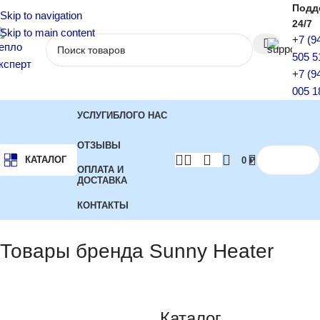
Подд
Skip to navigation
24/7
Skip to main content
+7 (9
505 5
+7 (9
005 1
УСЛУГИ
БЛОГ
О НАС
ОТЗЫВЫ
КАТАЛОГ
0
₽
ОПЛАТА И
ДОСТАВКА
КОНТАКТЫ
Главная
Бренд
Показаны все (2)
Товары бренда Sunny Heater
Каталог