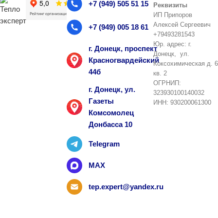
+7 (949) 505 51 15
Реквизиты
ИП Припоров
Алексей Сергеевич
+7 (949) 005 18 61
+79493281543
Юр. адрес: г.
г. Донецк, проспект
Донецк, ул.
Красногвардейский
Коксохимическая д. 6
44б
кв. 2
ОГРНИП:
г. Донецк, ул.
323930100140032
Газеты
ИНН: 930200061300
Комсомолец
Донбасса 10
Telegram
MAX
tep.expert@yandex.ru